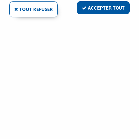
ACCEPTER TOUT
TOUT REFUSER
ACIER ZINGUÉ - DIN 6921
Réf. :
92990
40
,
37
€
TTC
À partir de
Vis métaux