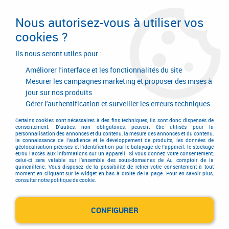
Livraison en 24/48H. Livraison offerte dès
95€ d'achat sur le site* Paiement en 4x
Nous autorisez-vous à utiliser vos
avec Paypal
cookies ?
0
Ils nous seront utiles pour :
Améliorer l'interface et les fonctionnalités du site
Mesurer les campagnes marketing et proposer des mises à
jour sur nos produits
Accueil
>
Consommables
>
Visserie, boulonnerie et pitonnerie
>
Vis métaux
>
Tête héxagonale
>
Acier zingué - DIN 6921
Gérer l'authentification et surveiller les erreurs techniques
Certains cookies sont nécessaires à des fins techniques, ils sont donc dispensés de
consentement. D'autres, non obligatoires, peuvent être utilisés pour la
personnalisation des annonces et du contenu, la mesure des annonces et du contenu,
la connaissance de l'audience et le développement de produits, les données de
géolocalisation précises et l'identification par le balayage de l'appareil, le stockage
et/ou l'accès aux informations sur un appareil. Si vous donnez votre consentement,
celui-ci sera valable sur l’ensemble des sous-domaines de Au comptoir de la
quincaillerie. Vous disposez de la possibilité de retirer votre consentement à tout
moment en cliquant sur le widget en bas à droite de la page. Pour en savoir plus,
consulter notre politique de cookie.
CONFIGURER