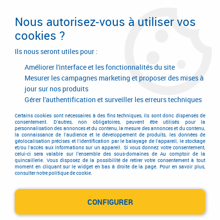
Livraison en 24/48H. Livraison offerte dès
95€ d'achat sur le site* Paiement en 4x
Nous autorisez-vous à utiliser vos
avec Paypal
cookies ?
0
Ils nous seront utiles pour :
Améliorer l'interface et les fonctionnalités du site
Mesurer les campagnes marketing et proposer des mises à
jour sur nos produits
Accueil
>
Consommables
>
Visserie, boulonnerie et pitonnerie
>
Vis à bois aggloméré
>
Vis pour menuiserie PVC
>
Acier - filetage total -
Gérer l'authentification et surveiller les erreurs techniques
tête fraisée réduite Philipps - pour menuiserie PVC
Certains cookies sont nécessaires à des fins techniques, ils sont donc dispensés de
consentement. D'autres, non obligatoires, peuvent être utilisés pour la
personnalisation des annonces et du contenu, la mesure des annonces et du contenu,
la connaissance de l'audience et le développement de produits, les données de
géolocalisation précises et l'identification par le balayage de l'appareil, le stockage
et/ou l'accès aux informations sur un appareil. Si vous donnez votre consentement,
celui-ci sera valable sur l’ensemble des sous-domaines de Au comptoir de la
quincaillerie. Vous disposez de la possibilité de retirer votre consentement à tout
moment en cliquant sur le widget en bas à droite de la page. Pour en savoir plus,
consulter notre politique de cookie.
CONFIGURER