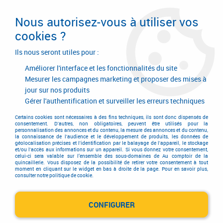
Livraison en 24/48H. Livraison offerte dès
95€ d'achat sur le site* Paiement en 4x
Nous autorisez-vous à utiliser vos
avec Paypal
cookies ?
0
Ils nous seront utiles pour :
Améliorer l'interface et les fonctionnalités du site
Mesurer les campagnes marketing et proposer des mises à
jour sur nos produits
Accueil
>
Consommables
>
Visserie, boulonnerie et pitonnerie
>
Vis métaux
>
Tête cylindrique - 6 pans creux CHC
>
Acier brut - DIN 912 -
Gérer l'authentification et surveiller les erreurs techniques
classe de résistance 12-9
Certains cookies sont nécessaires à des fins techniques, ils sont donc dispensés de
consentement. D'autres, non obligatoires, peuvent être utilisés pour la
personnalisation des annonces et du contenu, la mesure des annonces et du contenu,
la connaissance de l'audience et le développement de produits, les données de
géolocalisation précises et l'identification par le balayage de l'appareil, le stockage
et/ou l'accès aux informations sur un appareil. Si vous donnez votre consentement,
celui-ci sera valable sur l’ensemble des sous-domaines de Au comptoir de la
quincaillerie. Vous disposez de la possibilité de retirer votre consentement à tout
moment en cliquant sur le widget en bas à droite de la page. Pour en savoir plus,
consulter notre politique de cookie.
CONFIGURER