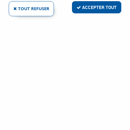
ACCEPTER TOUT
TOUT REFUSER
ACIER BRUT - DIN 912 - CLASSE DE
RÉSISTANCE 12-9
Réf. :
79778
11
,
35
€
TTC
À partir de