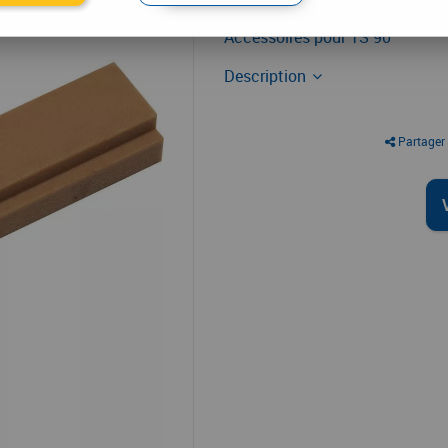
Ferme-porte à came Dorma
Accessoires pour TS 90
Description
Partager