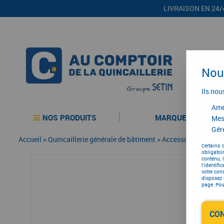
LIVRAISON EN 24/
Nous
Ils nou
Amél
NOS PRODUITS
MARQUES
Mes
Gére
Accueil
>
Quincaillerie générale de bâtiment
>
Accessoires pour la
Certains 
obligatoi
contenu, 
l'identifi
votre con
disposez 
page. Pour
CO