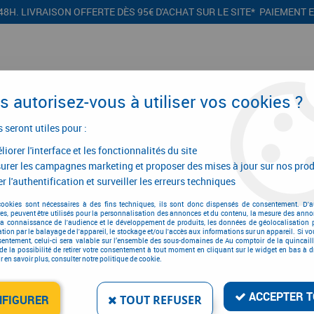
48H. LIVRAISON OFFERTE DÈS 95€ D'ACHAT SUR LE SITE* PAIEMENT 
 autorisez-vous à utiliser vos cookies ?
s seront utiles pour :
iorer l'interface et les fonctionnalités du site
CONFIGURATEURS
PROMOTIONS
urer les campagnes marketing et proposer des mises à jour sur nos prod
r l'authentification et surveiller les erreurs techniques
 porte
>
Ferme-porte à came Dorma
>
Accessoires pour TS 90
>
Accessoir
cookies sont nécessaires à des fins techniques, ils sont donc dispensés de consentement. D'a
res, peuvent être utilisés pour la personnalisation des annonces et du contenu, la mesure des anno
la connaissance de l'audience et le développement de produits, les données de géolocalisation p
cation par le balayage de l'appareil, le stockage et/ou l'accès aux informations sur un appareil. Si 
sentement, celui-ci sera valable sur l’ensemble des sous-domaines de Au comptoir de la quincaill
ACCESSOIRES POUR TS 
de la possibilité de retirer votre consentement à tout moment en cliquant sur le widget en bas à dr
 en savoir plus, consulter notre politique de cookie.
Réf. :
20126
46
,
02
€
T
À partir de
ACCEPTER T
NFIGURER
TOUT REFUSER