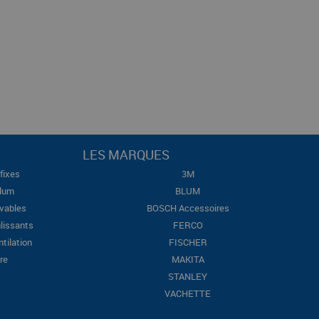
LES MARQUES
fixes
3M
Blum
BLUM
evables
BOSCH Accessoires
lissants
FERCO
ntilation
FISCHER
re
MAKITA
STANLEY
VACHETTE