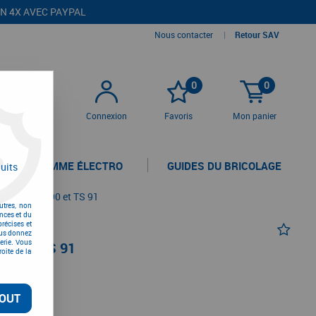
EN 4X AVEC PAYPAL
Nous contacter
|
Retour SAV
0
0
Connexion
Favoris
Mon panier
LA GAMME ÉLECTRO
GUIDES DU BRICOLAGE
uits
es pour TS 90 et TS 91
utres, non
nces et du
récises et
vous donnez
erie. Vous
90 ET TS 91
oite de la
TC
OUT