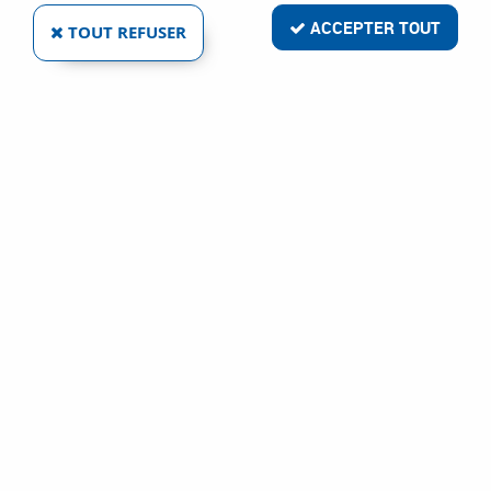
ACCEPTER TOUT
TOUT REFUSER
ACCESSOIRES GENIUS CARTE ÉLECTRONIQUE
POUR COMPAS KIT 24 V
Réf. :
5796
282
,
44
€
TTC