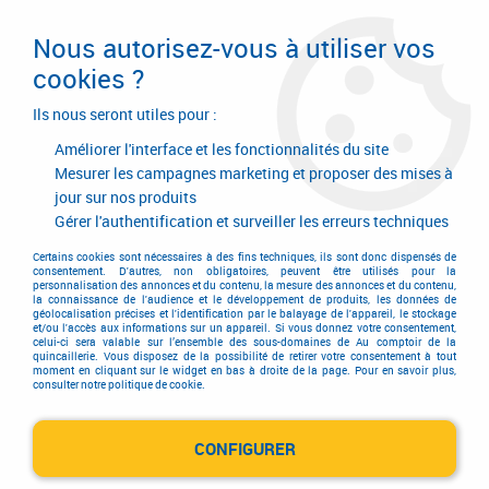
Livraison en 24/48H. Livraison offerte dès
95€ d'achat sur le site* Paiement en 4x
Nous autorisez-vous à utiliser vos
avec Paypal
cookies ?
0
Ils nous seront utiles pour :
Améliorer l'interface et les fonctionnalités du site
Mesurer les campagnes marketing et proposer des mises à
jour sur nos produits
Accueil
>
Quincaillerie générale de bâtiment
>
Accessoires pour volets, portails et portes de garage
>
Gérer l'authentification et surveiller les erreurs techniques
Accessoire pour automatisme
>
Accessoires Genius
>
Accessoires
Genius carte électronique pour Compas kit 24 V
Certains cookies sont nécessaires à des fins techniques, ils sont donc dispensés de
consentement. D'autres, non obligatoires, peuvent être utilisés pour la
personnalisation des annonces et du contenu, la mesure des annonces et du contenu,
la connaissance de l'audience et le développement de produits, les données de
géolocalisation précises et l'identification par le balayage de l'appareil, le stockage
et/ou l'accès aux informations sur un appareil. Si vous donnez votre consentement,
celui-ci sera valable sur l’ensemble des sous-domaines de Au comptoir de la
quincaillerie. Vous disposez de la possibilité de retirer votre consentement à tout
moment en cliquant sur le widget en bas à droite de la page. Pour en savoir plus,
consulter notre politique de cookie.
CONFIGURER