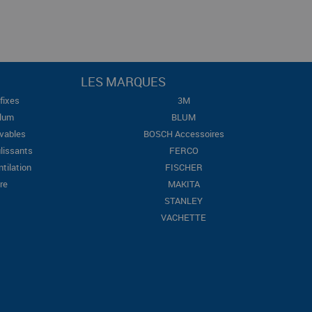
LES MARQUES
fixes
3M
Blum
BLUM
evables
BOSCH Accessoires
lissants
FERCO
ntilation
FISCHER
re
MAKITA
STANLEY
VACHETTE