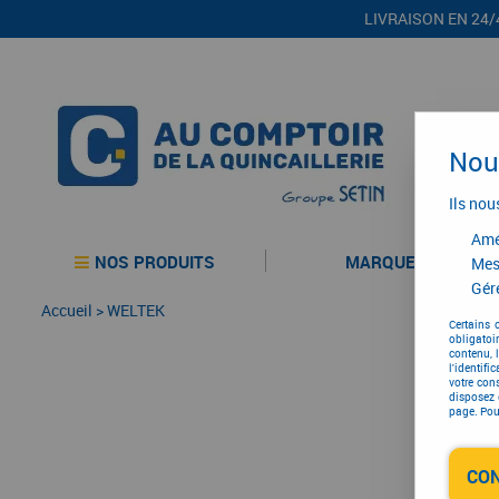
LIVRAISON EN 24/
Nous
Ils nou
Amél
NOS PRODUITS
MARQUES
Mes
Gére
Accueil
>
WELTEK
Certains 
obligatoi
contenu, 
l'identifi
votre con
disposez 
page. Pour
CO