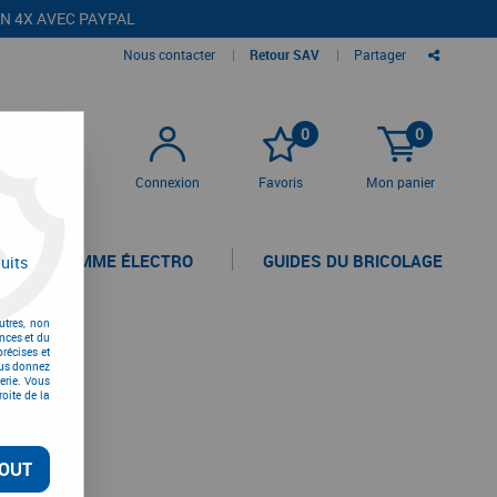
EN 4X AVEC PAYPAL
Nous contacter
|
Retour SAV
|
Partager
0
0
Connexion
Favoris
Mon panier
LA GAMME ÉLECTRO
GUIDES DU BRICOLAGE
uits
utres, non
nces et du
récises et
vous donnez
erie. Vous
oite de la
OUT