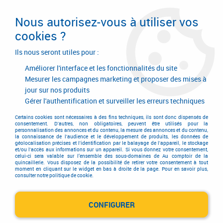
Livraison en 24/48H. Livraison offerte dès
95€ d'achat sur le site* Paiement en 4x
Nous autorisez-vous à utiliser vos
avec Paypal
cookies ?
0
Ils nous seront utiles pour :
Améliorer l'interface et les fonctionnalités du site
Mesurer les campagnes marketing et proposer des mises à
jour sur nos produits
Accueil
>
Quincaillerie d'agencement et d'ameublement
>
Quincaillerie d'ameublement
>
Assemblage
>
Vis de lit tête romaine
>
Vis
Gérer l'authentification et surveiller les erreurs techniques
de lit tête romaine acier brut
Certains cookies sont nécessaires à des fins techniques, ils sont donc dispensés de
consentement. D'autres, non obligatoires, peuvent être utilisés pour la
personnalisation des annonces et du contenu, la mesure des annonces et du contenu,
la connaissance de l'audience et le développement de produits, les données de
géolocalisation précises et l'identification par le balayage de l'appareil, le stockage
et/ou l'accès aux informations sur un appareil. Si vous donnez votre consentement,
celui-ci sera valable sur l’ensemble des sous-domaines de Au comptoir de la
quincaillerie. Vous disposez de la possibilité de retirer votre consentement à tout
moment en cliquant sur le widget en bas à droite de la page. Pour en savoir plus,
consulter notre politique de cookie.
CONFIGURER