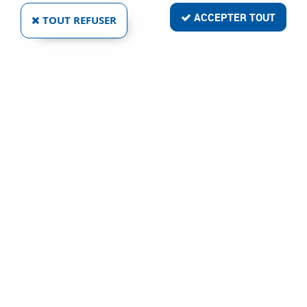
ACCEPTER TOUT
TOUT REFUSER
VIS ANTI VANDALISME EN INOX 2 POINTS
Réf. :
9209