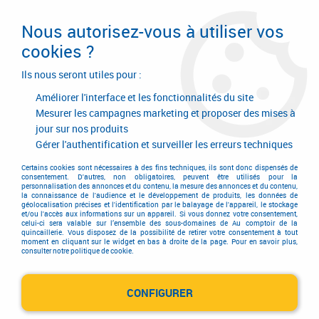
Livraison en 24/48H. Livraison offerte dès
95€ d'achat sur le site* Paiement en 4x
Nous autorisez-vous à utiliser vos
avec Paypal
cookies ?
0
Ils nous seront utiles pour :
Améliorer l'interface et les fonctionnalités du site
Mesurer les campagnes marketing et proposer des mises à
jour sur nos produits
Accueil
>
Serrurerie de bâtiment
>
Contrôle d'accès
>
Contrôle d'accès
>
Vis anti-vandalisme en inox
>
Vis anti vandalisme en inox 2 points
Gérer l'authentification et surveiller les erreurs techniques
Certains cookies sont nécessaires à des fins techniques, ils sont donc dispensés de
consentement. D'autres, non obligatoires, peuvent être utilisés pour la
personnalisation des annonces et du contenu, la mesure des annonces et du contenu,
la connaissance de l'audience et le développement de produits, les données de
géolocalisation précises et l'identification par le balayage de l'appareil, le stockage
et/ou l'accès aux informations sur un appareil. Si vous donnez votre consentement,
celui-ci sera valable sur l’ensemble des sous-domaines de Au comptoir de la
quincaillerie. Vous disposez de la possibilité de retirer votre consentement à tout
moment en cliquant sur le widget en bas à droite de la page. Pour en savoir plus,
consulter notre politique de cookie.
CONFIGURER