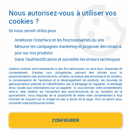
Livraison en 24/48H. Livraison offerte dès
95€ d'achat sur le site* Paiement en 4x
Nous autorisez-vous à utiliser vos
avec Paypal
cookies ?
0
Ils nous seront utiles pour :
Améliorer l'interface et les fonctionnalités du site
Mesurer les campagnes marketing et proposer des mises à
jour sur nos produits
Accueil
>
Serrurerie de bâtiment
>
Verrou de sûreté
>
Verrou de sûreté
>
Verrou de sûreté Iséo
>
Verrou de sûreté Iséo a bouton - cylindre ø 23 - 5
Gérer l'authentification et surveiller les erreurs techniques
goupilles - série City 25
Certains cookies sont nécessaires à des fins techniques, ils sont donc dispensés de
consentement. D'autres, non obligatoires, peuvent être utilisés pour la
personnalisation des annonces et du contenu, la mesure des annonces et du contenu,
la connaissance de l'audience et le développement de produits, les données de
géolocalisation précises et l'identification par le balayage de l'appareil, le stockage
et/ou l'accès aux informations sur un appareil. Si vous donnez votre consentement,
celui-ci sera valable sur l’ensemble des sous-domaines de Au comptoir de la
quincaillerie. Vous disposez de la possibilité de retirer votre consentement à tout
moment en cliquant sur le widget en bas à droite de la page. Pour en savoir plus,
consulter notre politique de cookie.
CONFIGURER