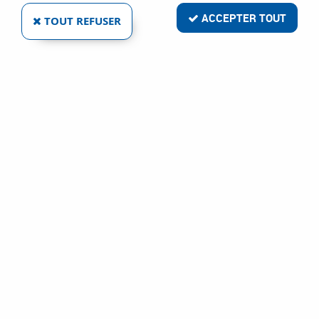
ACCEPTER TOUT
TOUT REFUSER
VERROU À PLAQUER BOÎTE FONTE - BOUTON
LAITON
Réf. :
5519
34
,
98
€
TTC
Verrou