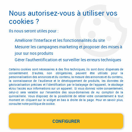
Livraison en 24/48H. Livraison offerte dès
95€ d'achat sur le site* Paiement en 4x
Nous autorisez-vous à utiliser vos
avec Paypal
cookies ?
0
Ils nous seront utiles pour :
Améliorer l'interface et les fonctionnalités du site
Mesurer les campagnes marketing et proposer des mises à
jour sur nos produits
Accueil
>
Quincaillerie générale de bâtiment
>
Accessoires pour la porte
>
Verrou
>
Verrou à plaquer
>
Verrou à plaquer boîte fonte - bouton laiton
Gérer l'authentification et surveiller les erreurs techniques
Certains cookies sont nécessaires à des fins techniques, ils sont donc dispensés de
consentement. D'autres, non obligatoires, peuvent être utilisés pour la
personnalisation des annonces et du contenu, la mesure des annonces et du contenu,
la connaissance de l'audience et le développement de produits, les données de
géolocalisation précises et l'identification par le balayage de l'appareil, le stockage
et/ou l'accès aux informations sur un appareil. Si vous donnez votre consentement,
celui-ci sera valable sur l’ensemble des sous-domaines de Au comptoir de la
quincaillerie. Vous disposez de la possibilité de retirer votre consentement à tout
moment en cliquant sur le widget en bas à droite de la page. Pour en savoir plus,
consulter notre politique de cookie.
CONFIGURER