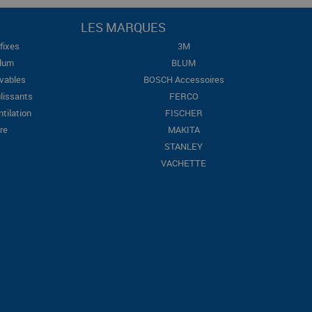
LES MARQUES
fixes
3M
Blum
BLUM
evables
BOSCH Accessoires
lissants
FERCO
ntilation
FISCHER
re
MAKITA
STANLEY
VACHETTE