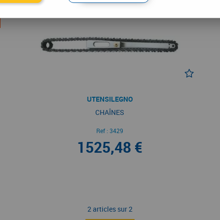
UTENSILEGNO
CHAÎNES
Ref :
3429
1525,48 €
2 articles sur
2