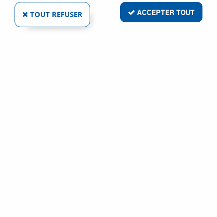
ACCEPTER TOUT
TOUT REFUSER
TRINGLE FER 1/2 ROND - 18 X 9 MM
Réf. :
5288
49
,
25
€
TTC
À partir de
au lieu de
55,97
€