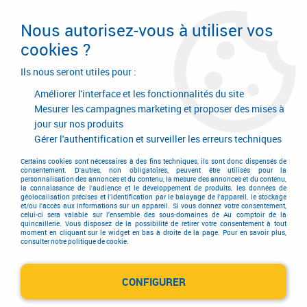
Livraison en 24/48H. Livraison offerte dès
95€ d'achat sur le site* Paiement en 4x
Nous autorisez-vous à utiliser vos
avec Paypal
cookies ?
0
Ils nous seront utiles pour :
Améliorer l'interface et les fonctionnalités du site
Mesurer les campagnes marketing et proposer des mises à
jour sur nos produits
Accueil
>
Ferrures de portes et de fenêtres
>
Crémone
>
Crémone en applique
>
Tringle pour menuiserie bois
>
Tringle fer 1/2 rond
Gérer l'authentification et surveiller les erreurs techniques
- 18 x 9 mm
Certains cookies sont nécessaires à des fins techniques, ils sont donc dispensés de
consentement. D'autres, non obligatoires, peuvent être utilisés pour la
personnalisation des annonces et du contenu, la mesure des annonces et du contenu,
PROMO
-
6,70
€
la connaissance de l'audience et le développement de produits, les données de
géolocalisation précises et l'identification par le balayage de l'appareil, le stockage
et/ou l'accès aux informations sur un appareil. Si vous donnez votre consentement,
celui-ci sera valable sur l’ensemble des sous-domaines de Au comptoir de la
quincaillerie. Vous disposez de la possibilité de retirer votre consentement à tout
moment en cliquant sur le widget en bas à droite de la page. Pour en savoir plus,
consulter notre politique de cookie.
CONFIGURER