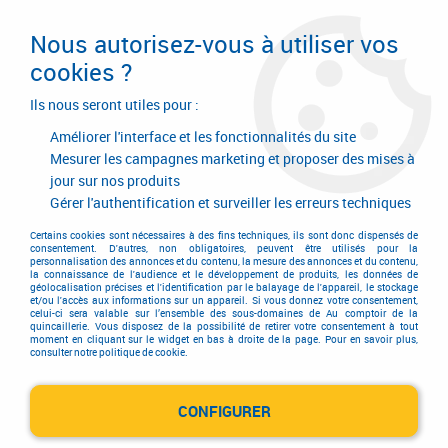
Livraison en 24/48H. Livraison offerte dès
95€ d'achat sur le site* Paiement en 4x
Nous autorisez-vous à utiliser vos
avec Paypal
cookies ?
0
Ils nous seront utiles pour :
Améliorer l'interface et les fonctionnalités du site
Mesurer les campagnes marketing et proposer des mises à
jour sur nos produits
Accueil
>
Outillage à main
>
Outils à main
>
Tournevis
>
Tournevis bi-matière
>
Tournevis plat bi-matière
Gérer l'authentification et surveiller les erreurs techniques
Certains cookies sont nécessaires à des fins techniques, ils sont donc dispensés de
consentement. D'autres, non obligatoires, peuvent être utilisés pour la
personnalisation des annonces et du contenu, la mesure des annonces et du contenu,
la connaissance de l'audience et le développement de produits, les données de
géolocalisation précises et l'identification par le balayage de l'appareil, le stockage
et/ou l'accès aux informations sur un appareil. Si vous donnez votre consentement,
celui-ci sera valable sur l’ensemble des sous-domaines de Au comptoir de la
quincaillerie. Vous disposez de la possibilité de retirer votre consentement à tout
moment en cliquant sur le widget en bas à droite de la page. Pour en savoir plus,
consulter notre politique de cookie.
CONFIGURER