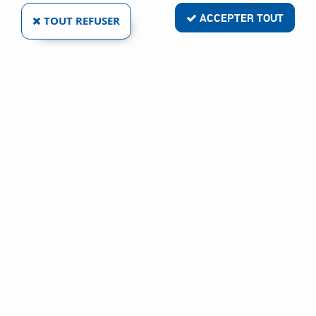
ACCEPTER TOUT
TOUT REFUSER
MARQUE BLANCHE
TOURNEVIS PLAT BI-MATIÈRE
Réf. :
85431
5
,
28
€
TTC
À partir de
Tournevis
Tournevis bi-matière