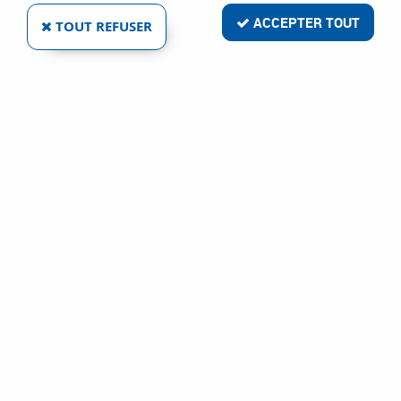
ACCEPTER TOUT
TOUT REFUSER
TOURNEVIS 630VDE DÉTECTEUR DE TENSION
220-250 V
Réf. :
25421
5
,
29
€
TTC
À partir de