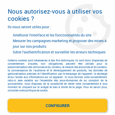
Livraison en 24/48H. Livraison offerte dès
95€ d'achat sur le site* Paiement en 4x
Nous autorisez-vous à utiliser vos
avec Paypal
cookies ?
0
Ils nous seront utiles pour :
Améliorer l'interface et les fonctionnalités du site
Mesurer les campagnes marketing et proposer des mises à
jour sur nos produits
Accueil
>
Outillage à main
>
Outils à main
>
Tournevis
>
Tournevis électricien
>
Tournevis 630VDE détecteur de tension 220-250
Gérer l'authentification et surveiller les erreurs techniques
V
Certains cookies sont nécessaires à des fins techniques, ils sont donc dispensés de
consentement. D'autres, non obligatoires, peuvent être utilisés pour la
personnalisation des annonces et du contenu, la mesure des annonces et du contenu,
la connaissance de l'audience et le développement de produits, les données de
géolocalisation précises et l'identification par le balayage de l'appareil, le stockage
et/ou l'accès aux informations sur un appareil. Si vous donnez votre consentement,
celui-ci sera valable sur l’ensemble des sous-domaines de Au comptoir de la
quincaillerie. Vous disposez de la possibilité de retirer votre consentement à tout
moment en cliquant sur le widget en bas à droite de la page. Pour en savoir plus,
consulter notre politique de cookie.
CONFIGURER