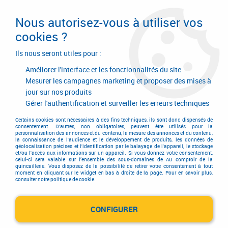
Livraison en 24/48H. Livraison offerte dès
95€ d'achat sur le site* Paiement en 4x
Nous autorisez-vous à utiliser vos
avec Paypal
cookies ?
0
Ils nous seront utiles pour :
Améliorer l'interface et les fonctionnalités du site
Mesurer les campagnes marketing et proposer des mises à
jour sur nos produits
Accueil
>
Consommables
>
Chevillage
>
Cheville pour fixation lourde
>
Cheville menuiserie charpente
>
Tête fraisée empreinte Torx pour
Gérer l'authentification et surveiller les erreurs techniques
matériaux pleins
Certains cookies sont nécessaires à des fins techniques, ils sont donc dispensés de
consentement. D'autres, non obligatoires, peuvent être utilisés pour la
personnalisation des annonces et du contenu, la mesure des annonces et du contenu,
la connaissance de l'audience et le développement de produits, les données de
géolocalisation précises et l'identification par le balayage de l'appareil, le stockage
et/ou l'accès aux informations sur un appareil. Si vous donnez votre consentement,
celui-ci sera valable sur l’ensemble des sous-domaines de Au comptoir de la
quincaillerie. Vous disposez de la possibilité de retirer votre consentement à tout
moment en cliquant sur le widget en bas à droite de la page. Pour en savoir plus,
consulter notre politique de cookie.
CONFIGURER