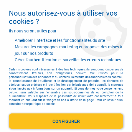
Livraison en 24/48H. Livraison offerte dès
95€ d'achat sur le site* Paiement en 4x
Nous autorisez-vous à utiliser vos
avec Paypal
cookies ?
0
Ils nous seront utiles pour :
Améliorer l'interface et les fonctionnalités du site
Mesurer les campagnes marketing et proposer des mises à
jour sur nos produits
Accueil
>
Ferrures de portes et de fenêtres
>
Verrouillage pour issue de secours
>
Verrouillage pour issue de secours
>
Gérer l'authentification et surveiller les erreurs techniques
Terminal de porte TL - G320
>
Terminal de porte TL - G 320
Certains cookies sont nécessaires à des fins techniques, ils sont donc dispensés de
consentement. D'autres, non obligatoires, peuvent être utilisés pour la
personnalisation des annonces et du contenu, la mesure des annonces et du contenu,
la connaissance de l'audience et le développement de produits, les données de
géolocalisation précises et l'identification par le balayage de l'appareil, le stockage
et/ou l'accès aux informations sur un appareil. Si vous donnez votre consentement,
celui-ci sera valable sur l’ensemble des sous-domaines de Au comptoir de la
quincaillerie. Vous disposez de la possibilité de retirer votre consentement à tout
moment en cliquant sur le widget en bas à droite de la page. Pour en savoir plus,
consulter notre politique de cookie.
CONFIGURER