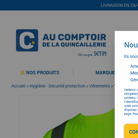
LIVRAISON EN 24/
Nous
Ils nou
Amél
NOS PRODUITS
MARQUES
Mes
Gére
Accueil
>
Hygiène - Sécurité protection
>
Vêtements
>
Vêtement de 
Certains 
obligatoi
contenu, 
l'identifi
votre con
disposez 
page. Pour
CO