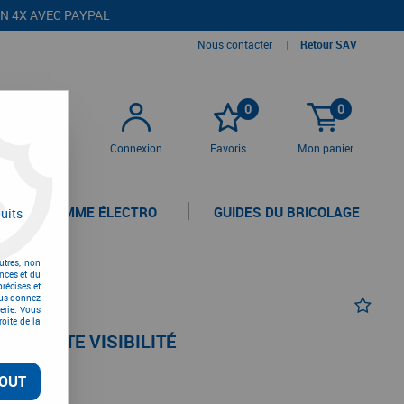
EN 4X AVEC PAYPAL
Nous contacter
|
Retour SAV
0
0
Connexion
Favoris
Mon panier
LA GAMME ÉLECTRO
GUIDES DU BRICOLAGE
uits
utres, non
nces et du
récises et
vous donnez
erie. Vous
oite de la
 II HAUTE VISIBILITÉ
OUT