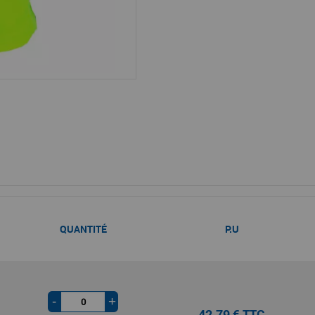
QUANTITÉ
P.U
-
+
42,79 € TTC