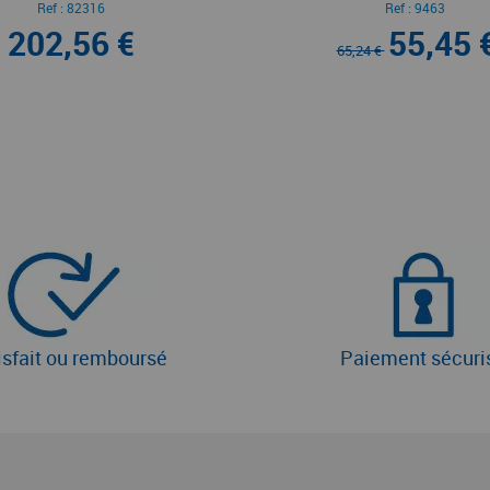
Ref :
82316
Ref :
9463
202,56 €
55,45 
65,24 €
isfait ou remboursé
Paiement sécuri