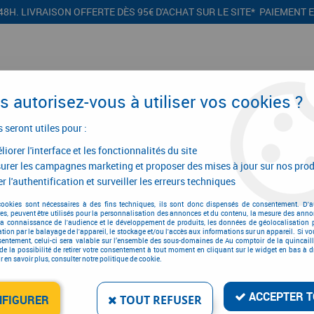
48H. LIVRAISON OFFERTE DÈS 95€ D'ACHAT SUR LE SITE* PAIEMENT 
 autorisez-vous à utiliser vos cookies ?
s seront utiles pour :
iorer l'interface et les fonctionnalités du site
CONFIGURATEURS
PROMOTIONS
urer les campagnes marketing et proposer des mises à jour sur nos prod
r l'authentification et surveiller les erreurs techniques
travail
>
Haute visibilité
>
Tee-shirt fluo classe II haute visibilité
cookies sont nécessaires à des fins techniques, ils sont donc dispensés de consentement. D'a
res, peuvent être utilisés pour la personnalisation des annonces et du contenu, la mesure des anno
la connaissance de l'audience et le développement de produits, les données de géolocalisation p
cation par le balayage de l'appareil, le stockage et/ou l'accès aux informations sur un appareil. Si 
sentement, celui-ci sera valable sur l’ensemble des sous-domaines de Au comptoir de la quincaill
de la possibilité de retirer votre consentement à tout moment en cliquant sur le widget en bas à dr
 en savoir plus, consulter notre politique de cookie.
TEE-SHIRT FLUO CLASSE
Réf. :
3743
ACCEPTER T
NFIGURER
TOUT REFUSER
42
,
79
€
TTC