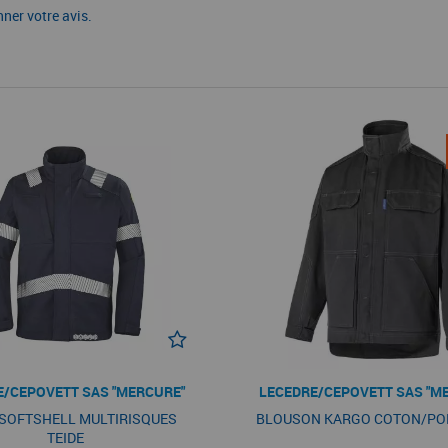
nner votre avis.
E/CEPOVETT SAS "MERCURE"
LECEDRE/CEPOVETT SAS "M
 SOFTSHELL MULTIRISQUES
BLOUSON KARGO COTON/PO
TEIDE