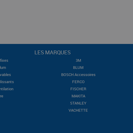
LES MARQUES
fixes
3M
Blum
BLUM
evables
BOSCH Accessoires
lissants
FERCO
ntilation
FISCHER
re
MAKITA
STANLEY
VACHETTE