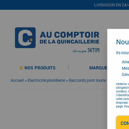
LIVRAISON EN 24/
Nous
Ils nou
Amél
NOS PRODUITS
MARQUES
Mes
Gére
Accueil
>
Electricité-plomberie
>
Raccords joint mixte
>
Raccord
>
Certains 
obligatoi
contenu, 
l'identifi
votre con
disposez 
page. Pour
CO