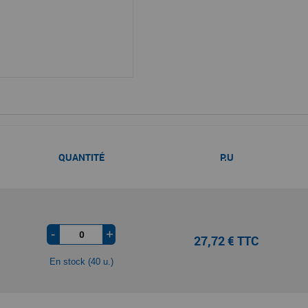
QUANTITÉ
P.U
-
+
27,72 € TTC
En stock (40 u.)