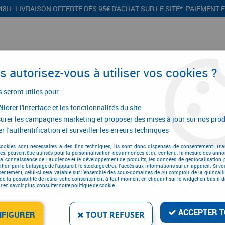
48H. LIVRAISON OFFERTE DÈS 95€ D'ACHAT SUR LE SITE* PAIEMENT 
 autorisez-vous à utiliser vos cookies ?
s seront utiles pour :
iorer l'interface et les fonctionnalités du site
CONFIGURATEURS
PROMOTIONS
urer les campagnes marketing et proposer des mises à jour sur nos prod
r l'authentification et surveiller les erreurs techniques
Raccord
>
Té femelle 130G
cookies sont nécessaires à des fins techniques, ils sont donc dispensés de consentement. D'a
res, peuvent être utilisés pour la personnalisation des annonces et du contenu, la mesure des anno
la connaissance de l'audience et le développement de produits, les données de géolocalisation p
cation par le balayage de l'appareil, le stockage et/ou l'accès aux informations sur un appareil. Si 
sentement, celui-ci sera valable sur l’ensemble des sous-domaines de Au comptoir de la quincaill
TÉ FEMELLE 130G
de la possibilité de retirer votre consentement à tout moment en cliquant sur le widget en bas à dr
 en savoir plus, consulter notre politique de cookie.
Réf. :
102914
16
,
15
€
T
ACCEPTER T
À partir de
NFIGURER
TOUT REFUSER