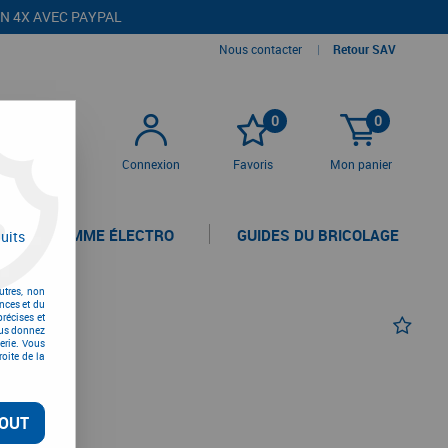
EN 4X AVEC PAYPAL
Nous contacter
|
Retour SAV
0
0
Connexion
Favoris
Mon panier
LA GAMME ÉLECTRO
GUIDES DU BRICOLAGE
uits
utres, non
nces et du
récises et
vous donnez
erie. Vous
oite de la
TC
OUT