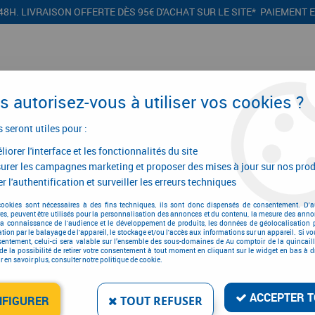
48H. LIVRAISON OFFERTE DÈS 95€ D'ACHAT SUR LE SITE* PAIEMENT 
 autorisez-vous à utiliser vos cookies ?
s seront utiles pour :
iorer l'interface et les fonctionnalités du site
CONFIGURATEURS
PROMOTIONS
urer les campagnes marketing et proposer des mises à jour sur nos prod
r l'authentification et surveiller les erreurs techniques
 porte
>
Targette
>
Targette
>
Targette exposition
cookies sont nécessaires à des fins techniques, ils sont donc dispensés de consentement. D'a
res, peuvent être utilisés pour la personnalisation des annonces et du contenu, la mesure des anno
la connaissance de l'audience et le développement de produits, les données de géolocalisation p
cation par le balayage de l'appareil, le stockage et/ou l'accès aux informations sur un appareil. Si 
sentement, celui-ci sera valable sur l’ensemble des sous-domaines de Au comptoir de la quincaill
de la possibilité de retirer votre consentement à tout moment en cliquant sur le widget en bas à dr
 en savoir plus, consulter notre politique de cookie.
TARGETTE EXPOSITION
Réf. :
5488
ACCEPTER T
NFIGURER
TOUT REFUSER
21
,
04
€
TTC