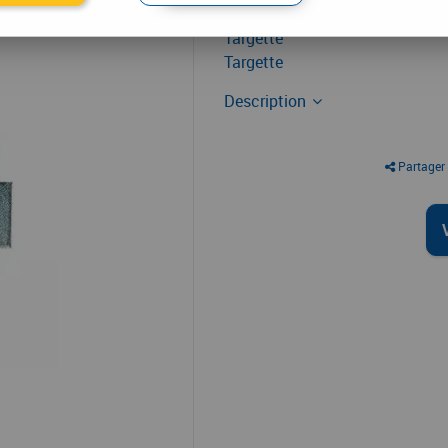
Targette
Targette
Description
Partager