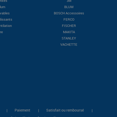
fixes
3M
Blum
BLUM
evables
BOSCH Accessoires
lissants
FERCO
ntilation
FISCHER
re
MAKITA
STANLEY
VACHETTE
Paiement
Satisfait ou remboursé
|
|
|