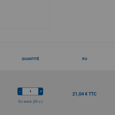
QUANTITÉ
P.U
-
+
21,04 € TTC
En stock (20 u.)