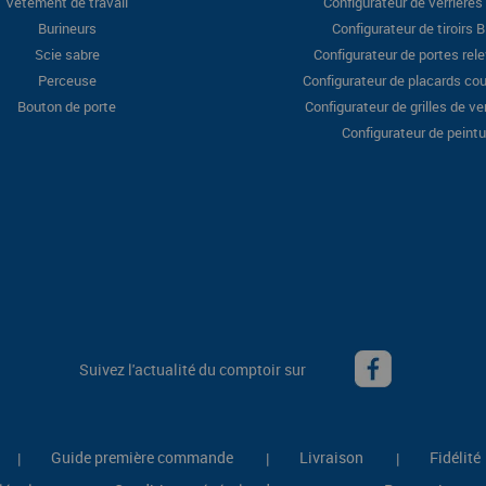
Vêtement de travail
Configurateur de verrières 
Burineurs
Configurateur de tiroirs 
Scie sabre
Configurateur de portes rel
Perceuse
Configurateur de placards cou
Bouton de porte
Configurateur de grilles de ve
Configurateur de peintu
Suivez l'actualité du comptoir sur
Guide première commande
Livraison
Fidélité
|
|
|