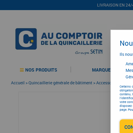
LIVRAISON EN 24/
Nous
Ils nou
Amél
NOS PRODUITS
MARQUES
Mes
Gére
Accueil
>
Quincaillerie générale de bâtiment
>
Accessoires pour la
Certains 
obligatoi
contenu, 
l'identifi
votre con
disposez 
page. Pour
CO