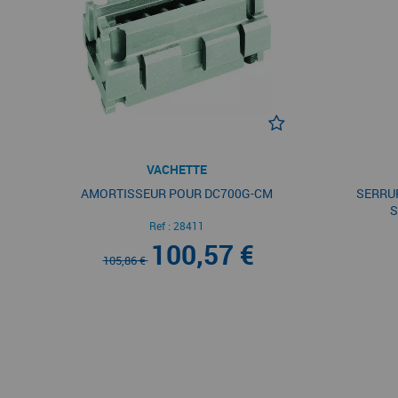
VACHETTE
AMORTISSEUR POUR DC700G-CM
SERRUR
S
Ref :
28411
100,57 €
105,86 €