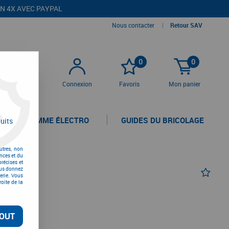
EN 4X AVEC PAYPAL
Nous contacter
|
Retour SAV
0
0
Connexion
Favoris
Mon panier
LA GAMME ÉLECTRO
GUIDES DU BRICOLAGE
uits
utres, non
nces et du
récises et
vous donnez
erie. Vous
oite de la
OUT