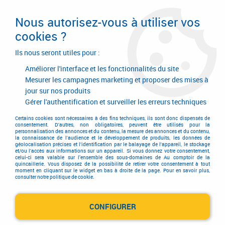
Livraison en 24/48H. Livraison offerte dès
95€ d'achat sur le site* Paiement en 4x
Nous autorisez-vous à utiliser vos
avec Paypal
cookies ?
0
Ils nous seront utiles pour :
Améliorer l'interface et les fonctionnalités du site
Mesurer les campagnes marketing et proposer des mises à
jour sur nos produits
Accueil
>
TAG TECHNOLOGIES
Gérer l'authentification et surveiller les erreurs techniques
Produits de la marque TAG
Certains cookies sont nécessaires à des fins techniques, ils sont donc dispensés de
consentement. D'autres, non obligatoires, peuvent être utilisés pour la
personnalisation des annonces et du contenu, la mesure des annonces et du contenu,
TECHNOLOGIES
la connaissance de l'audience et le développement de produits, les données de
géolocalisation précises et l'identification par le balayage de l'appareil, le stockage
et/ou l'accès aux informations sur un appareil. Si vous donnez votre consentement,
celui-ci sera valable sur l’ensemble des sous-domaines de Au comptoir de la
quincaillerie. Vous disposez de la possibilité de retirer votre consentement à tout
moment en cliquant sur le widget en bas à droite de la page. Pour en savoir plus,
Aucune correspondance trouvée
consulter notre politique de cookie.
CONFIGURER