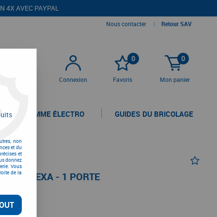
EN 4X AVEC PAYPAL
Nous contacter
|
Retour SAV
0
0
Connexion
Favoris
Mon panier
LA GAMME ÉLECTRO
GUIDES DU BRICOLAGE
uits
utres, non
nces et du
récises et
vous donnez
erie. Vous
oite de la
LE PC HEXA - 1 PORTE
OUT