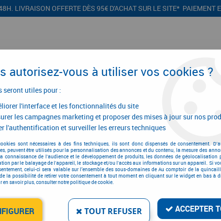
48H. LIVRAISON OFFERTE DÈS 95€ D'ACHAT SUR LE SITE* PAIEMENT 
 autorisez-vous à utiliser vos cookies ?
s seront utiles pour :
iorer l'interface et les fonctionnalités du site
CONFIGURATEURS
PROMOTIONS
urer les campagnes marketing et proposer des mises à jour sur nos prod
r l'authentification et surveiller les erreurs techniques
ccès
>
Système Vigik
>
Système Vigik centrale pc Hexa - 1 porte
cookies sont nécessaires à des fins techniques, ils sont donc dispensés de consentement. D'a
res, peuvent être utilisés pour la personnalisation des annonces et du contenu, la mesure des anno
la connaissance de l'audience et le développement de produits, les données de géolocalisation p
cation par le balayage de l'appareil, le stockage et/ou l'accès aux informations sur un appareil. Si 
sentement, celui-ci sera valable sur l’ensemble des sous-domaines de Au comptoir de la quincaill
de la possibilité de retirer votre consentement à tout moment en cliquant sur le widget en bas à dr
SYSTÈME VIGIK CENTRA
 en savoir plus, consulter notre politique de cookie.
Réf. :
14580
332
,
47
€
TTC
ACCEPTER T
NFIGURER
TOUT REFUSER