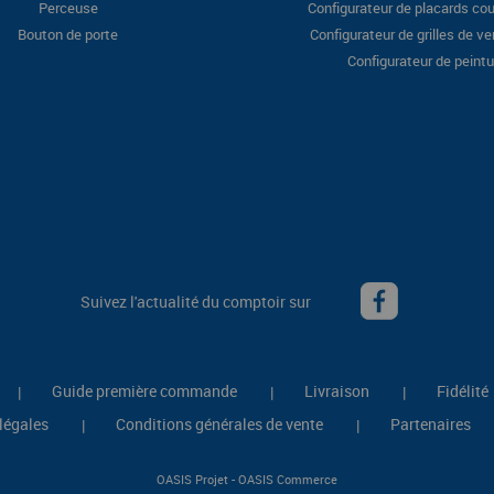
Perceuse
Configurateur de placards cou
Bouton de porte
Configurateur de grilles de ve
Configurateur de peintu
Suivez l'actualité du comptoir sur
Guide première commande
Livraison
Fidélité
|
|
|
légales
Conditions générales de vente
Partenaires
|
|
-
OASIS Projet
OASIS Commerce