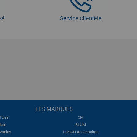
sé
Service clientèle
LES MARQUES
fixes
3M
Blum
BLUM
evables
BOSCH Accessoires