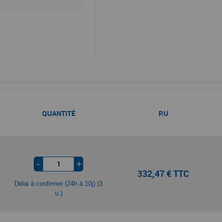
QUANTITÉ
P.U
-
+
332,47 € TTC
Délai à confirmer (24h à 10j) (3
u.)