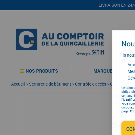
LIVRAISON EN 24/
Nous
Ils nou
Amél
NOS PRODUITS
MARQUES
Mes
Gére
Accueil
>
Serrurerie de bâtiment
>
Contrôle d'accès
>
Contrôle d'a
Certains 
obligatoi
contenu, 
l'identifi
votre con
disposez 
page. Pour
CO