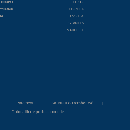
lissants
FERCO
ntilation
FISCHER
re
MAKITA
STANLEY
VACHETTE
Paiement
Satisfait ou remboursé
|
|
|
Quincaillerie professionnelle
|