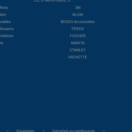
fixes
3M
Blum
BLUM
evables
BOSCH Accessoires
lissants
FERCO
ntilation
FISCHER
re
MAKITA
STANLEY
VACHETTE
Paiement
Satisfait ou remboursé
|
|
|