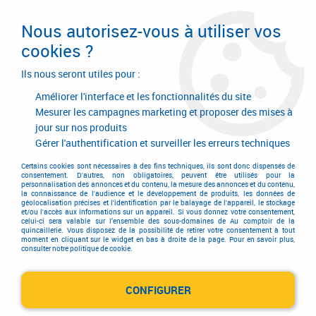
Livraison en 24/48H. Livraison offerte dès
95€ d'achat sur le site* Paiement en 4x
Nous autorisez-vous à utiliser vos
avec Paypal
cookies ?
0
Ils nous seront utiles pour :
Améliorer l'interface et les fonctionnalités du site
Mesurer les campagnes marketing et proposer des mises à
jour sur nos produits
Accueil
>
SURGAND
Gérer l'authentification et surveiller les erreurs techniques
Produits de la marque
Certains cookies sont nécessaires à des fins techniques, ils sont donc dispensés de
consentement. D'autres, non obligatoires, peuvent être utilisés pour la
personnalisation des annonces et du contenu, la mesure des annonces et du contenu,
SURGAND
la connaissance de l'audience et le développement de produits, les données de
géolocalisation précises et l'identification par le balayage de l'appareil, le stockage
et/ou l'accès aux informations sur un appareil. Si vous donnez votre consentement,
celui-ci sera valable sur l’ensemble des sous-domaines de Au comptoir de la
quincaillerie. Vous disposez de la possibilité de retirer votre consentement à tout
moment en cliquant sur le widget en bas à droite de la page. Pour en savoir plus,
1 article sur
1
consulter notre politique de cookie.
CONFIGURER