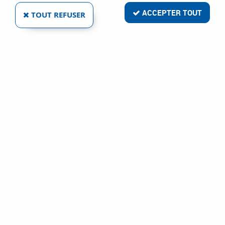
ACCEPTER TOUT
TOUT REFUSER
SURGAND
MÈCHE À VERNIR SURGAND
Ref :
7178
19,98 €
VOIR LE PRODUIT
1 article sur
1