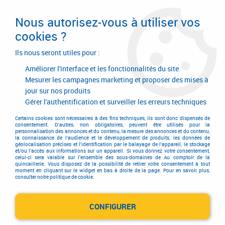
Livraison en 24/48H. Livraison offerte dès
95€ d'achat sur le site* Paiement en 4x
Nous autorisez-vous à utiliser vos
avec Paypal
cookies ?
0
Ils nous seront utiles pour :
Améliorer l'interface et les fonctionnalités du site
Mesurer les campagnes marketing et proposer des mises à
jour sur nos produits
Accueil
>
Equipements d'atelier et de chantier
>
Outillage électrique et électroportatif
>
Surfaceuse
>
Surfaceuse
>
Gérer l'authentification et surveiller les erreurs techniques
Surfaceuse SG 125E
Certains cookies sont nécessaires à des fins techniques, ils sont donc dispensés de
consentement. D'autres, non obligatoires, peuvent être utilisés pour la
personnalisation des annonces et du contenu, la mesure des annonces et du contenu,
la connaissance de l'audience et le développement de produits, les données de
géolocalisation précises et l'identification par le balayage de l'appareil, le stockage
et/ou l'accès aux informations sur un appareil. Si vous donnez votre consentement,
celui-ci sera valable sur l’ensemble des sous-domaines de Au comptoir de la
quincaillerie. Vous disposez de la possibilité de retirer votre consentement à tout
moment en cliquant sur le widget en bas à droite de la page. Pour en savoir plus,
consulter notre politique de cookie.
CONFIGURER