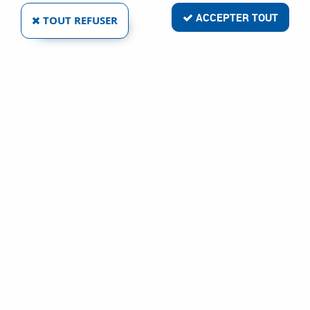
ACCEPTER TOUT
TOUT REFUSER
SUPPORT MURAL INDOOR CAMERA
Réf. :
24133
81
,
14
€
TTC
Contrôle d'accès
Solution domotique