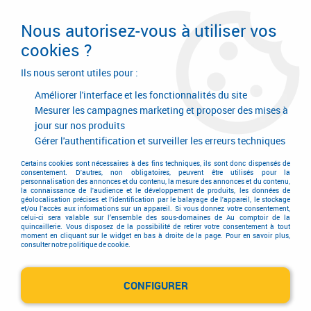
Livraison en 24/48H. Livraison offerte dès
95€ d'achat sur le site* Paiement en 4x
Nous autorisez-vous à utiliser vos
avec Paypal
cookies ?
0
Ils nous seront utiles pour :
Améliorer l'interface et les fonctionnalités du site
Mesurer les campagnes marketing et proposer des mises à
jour sur nos produits
Accueil
>
Serrurerie de bâtiment
>
Contrôle d'accès
>
Contrôle d'accès
>
Solution domotique
>
Support mural Indoor Camera
Gérer l'authentification et surveiller les erreurs techniques
Certains cookies sont nécessaires à des fins techniques, ils sont donc dispensés de
consentement. D'autres, non obligatoires, peuvent être utilisés pour la
personnalisation des annonces et du contenu, la mesure des annonces et du contenu,
la connaissance de l'audience et le développement de produits, les données de
géolocalisation précises et l'identification par le balayage de l'appareil, le stockage
et/ou l'accès aux informations sur un appareil. Si vous donnez votre consentement,
celui-ci sera valable sur l’ensemble des sous-domaines de Au comptoir de la
quincaillerie. Vous disposez de la possibilité de retirer votre consentement à tout
moment en cliquant sur le widget en bas à droite de la page. Pour en savoir plus,
consulter notre politique de cookie.
CONFIGURER