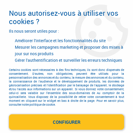
Livraison en 24/48H. Livraison offerte dès
95€ d'achat sur le site* Paiement en 4x
Nous autorisez-vous à utiliser vos
avec Paypal
cookies ?
0
Ils nous seront utiles pour :
Améliorer l'interface et les fonctionnalités du site
Mesurer les campagnes marketing et proposer des mises à
jour sur nos produits
Accueil
>
Quincaillerie générale de bâtiment
>
Quincaillerie générale
>
Main courante
>
Support de main courante
>
Support de rampe aluminium
Gérer l'authentification et surveiller les erreurs techniques
- droit
Certains cookies sont nécessaires à des fins techniques, ils sont donc dispensés de
consentement. D'autres, non obligatoires, peuvent être utilisés pour la
personnalisation des annonces et du contenu, la mesure des annonces et du contenu,
la connaissance de l'audience et le développement de produits, les données de
géolocalisation précises et l'identification par le balayage de l'appareil, le stockage
et/ou l'accès aux informations sur un appareil. Si vous donnez votre consentement,
celui-ci sera valable sur l’ensemble des sous-domaines de Au comptoir de la
quincaillerie. Vous disposez de la possibilité de retirer votre consentement à tout
moment en cliquant sur le widget en bas à droite de la page. Pour en savoir plus,
consulter notre politique de cookie.
CONFIGURER