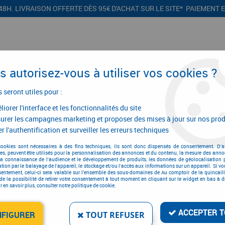
48H. LIVRAISON OFFERTE DÈS 95€ D'ACHAT SUR LE SITE* PAIEMENT 
 autorisez-vous à utiliser vos cookies ?
s seront utiles pour :
iorer l'interface et les fonctionnalités du site
CONFIGURATEURS
PROMOTIONS
urer les campagnes marketing et proposer des mises à jour sur nos prod
r l'authentification et surveiller les erreurs techniques
oulisse invisible pour tiroir bois
>
Coulisse Blum MOVENTO - TIP-ON
>
S
cookies sont nécessaires à des fins techniques, ils sont donc dispensés de consentement. D'a
res, peuvent être utilisés pour la personnalisation des annonces et du contenu, la mesure des anno
la connaissance de l'audience et le développement de produits, les données de géolocalisation p
cation par le balayage de l'appareil, le stockage et/ou l'accès aux informations sur un appareil. Si 
sentement, celui-ci sera valable sur l’ensemble des sous-domaines de Au comptoir de la quincaill
SORTIE TOTALE MOVENT
de la possibilité de retirer votre consentement à tout moment en cliquant sur le widget en bas à dr
 en savoir plus, consulter notre politique de cookie.
Réf. :
11709
51
,
56
€
T
ACCEPTER T
À partir de
NFIGURER
TOUT REFUSER