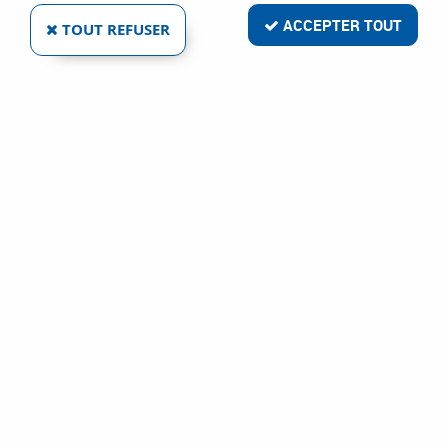
ACCEPTER TOUT
TOUT REFUSER
SOCONA
CALE PORTE KALDOR
Ref :
75897
12,41 €
VOIR LE PRODUIT
SOCONA
ENTREBAILLEUR DE PORTE A CHAÎNE