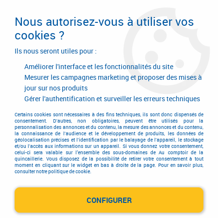
Livraison en 24/48H. Livraison offerte dès
95€ d'achat sur le site* Paiement en 4x
Nous autorisez-vous à utiliser vos
avec Paypal
cookies ?
0
Ils nous seront utiles pour :
Améliorer l'interface et les fonctionnalités du site
Mesurer les campagnes marketing et proposer des mises à
jour sur nos produits
Accueil
>
SOCONA
Gérer l'authentification et surveiller les erreurs techniques
Produits de la marque
Certains cookies sont nécessaires à des fins techniques, ils sont donc dispensés de
consentement. D'autres, non obligatoires, peuvent être utilisés pour la
personnalisation des annonces et du contenu, la mesure des annonces et du contenu,
SOCONA
la connaissance de l'audience et le développement de produits, les données de
géolocalisation précises et l'identification par le balayage de l'appareil, le stockage
et/ou l'accès aux informations sur un appareil. Si vous donnez votre consentement,
celui-ci sera valable sur l’ensemble des sous-domaines de Au comptoir de la
quincaillerie. Vous disposez de la possibilité de retirer votre consentement à tout
moment en cliquant sur le widget en bas à droite de la page. Pour en savoir plus,
12 articles sur
15
consulter notre politique de cookie.
CONFIGURER