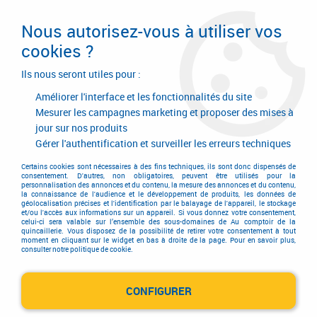
Livraison en 24/48H. Livraison offerte dès
95€ d'achat sur le site* Paiement en 4x
Nous autorisez-vous à utiliser vos
avec Paypal
cookies ?
0
Ils nous seront utiles pour :
Améliorer l'interface et les fonctionnalités du site
Mesurer les campagnes marketing et proposer des mises à
jour sur nos produits
Accueil
>
SIMDAC
Gérer l'authentification et surveiller les erreurs techniques
Produits de la marque SIMDAC
Certains cookies sont nécessaires à des fins techniques, ils sont donc dispensés de
consentement. D'autres, non obligatoires, peuvent être utilisés pour la
personnalisation des annonces et du contenu, la mesure des annonces et du contenu,
la connaissance de l'audience et le développement de produits, les données de
géolocalisation précises et l'identification par le balayage de l'appareil, le stockage
et/ou l'accès aux informations sur un appareil. Si vous donnez votre consentement,
Aucune correspondance trouvée
celui-ci sera valable sur l’ensemble des sous-domaines de Au comptoir de la
quincaillerie. Vous disposez de la possibilité de retirer votre consentement à tout
moment en cliquant sur le widget en bas à droite de la page. Pour en savoir plus,
consulter notre politique de cookie.
CONFIGURER