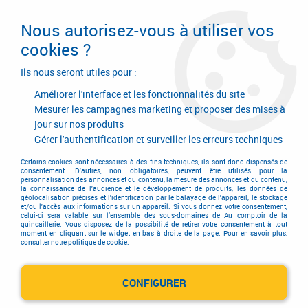
Livraison en 24/48H. Livraison offerte dès
95€ d'achat sur le site* Paiement en 4x
Nous autorisez-vous à utiliser vos
avec Paypal
cookies ?
0
Ils nous seront utiles pour :
Améliorer l'interface et les fonctionnalités du site
Mesurer les campagnes marketing et proposer des mises à
jour sur nos produits
Accueil
>
Serrurerie de bâtiment
>
Serrure
>
Serrure de grille en applique
>
A cylindre européen
>
Serrure à pêne réglable verticale
Gérer l'authentification et surveiller les erreurs techniques
Certains cookies sont nécessaires à des fins techniques, ils sont donc dispensés de
consentement. D'autres, non obligatoires, peuvent être utilisés pour la
personnalisation des annonces et du contenu, la mesure des annonces et du contenu,
la connaissance de l'audience et le développement de produits, les données de
géolocalisation précises et l'identification par le balayage de l'appareil, le stockage
et/ou l'accès aux informations sur un appareil. Si vous donnez votre consentement,
celui-ci sera valable sur l’ensemble des sous-domaines de Au comptoir de la
quincaillerie. Vous disposez de la possibilité de retirer votre consentement à tout
moment en cliquant sur le widget en bas à droite de la page. Pour en savoir plus,
consulter notre politique de cookie.
CONFIGURER