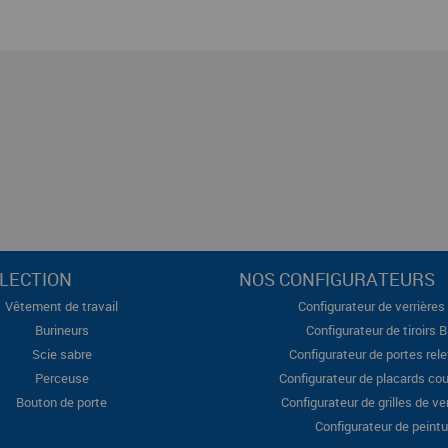
LECTION
NOS CONFIGURATEURS
Vêtement de travail
Configurateur de verrières 
Burineurs
Configurateur de tiroirs 
Scie sabre
Configurateur de portes rel
Perceuse
Configurateur de placards cou
Bouton de porte
Configurateur de grilles de ve
Configurateur de peintu