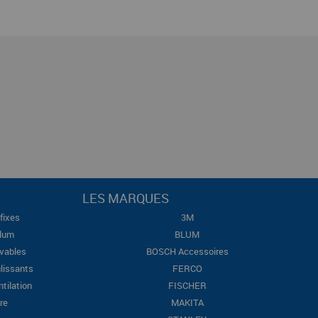
LES MARQUES
fixes
3M
Blum
BLUM
evables
BOSCH Accessoires
lissants
FERCO
ntilation
FISCHER
re
MAKITA