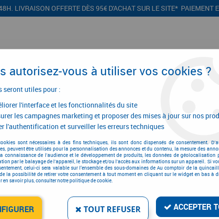
48H. LIVRAISON OFFERTE DÈS 95€ D'ACHAT SUR LE SITE* PAIEMENT 
 autorisez-vous à utiliser vos cookies ?
s seront utiles pour :
iorer l'interface et les fonctionnalités du site
CONFIGURATEURS
PROMOTIONS
urer les campagnes marketing et proposer des mises à jour sur nos prod
r l'authentification et surveiller les erreurs techniques
n
>
Outil de jardin
>
Serpe
>
Serpe de Paris
cookies sont nécessaires à des fins techniques, ils sont donc dispensés de consentement. D'a
res, peuvent être utilisés pour la personnalisation des annonces et du contenu, la mesure des anno
la connaissance de l'audience et le développement de produits, les données de géolocalisation p
cation par le balayage de l'appareil, le stockage et/ou l'accès aux informations sur un appareil. Si 
sentement, celui-ci sera valable sur l’ensemble des sous-domaines de Au comptoir de la quincaill
de la possibilité de retirer votre consentement à tout moment en cliquant sur le widget en bas à dr
SERPE DE PARIS
 en savoir plus, consulter notre politique de cookie.
Réf. :
3984
62
,
04
€
TTC
ACCEPTER T
NFIGURER
TOUT REFUSER