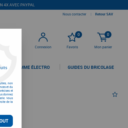
EN 4X AVEC PAYPAL
Nous contacter
|
Retour SAV
0
0
Connexion
Favoris
Mon panier
LA GAMME ÉLECTRO
GUIDES DU BRICOLAGE
uits
utres, non
nces et du
récises et
vous donnez
erie. Vous
oite de la
OUT