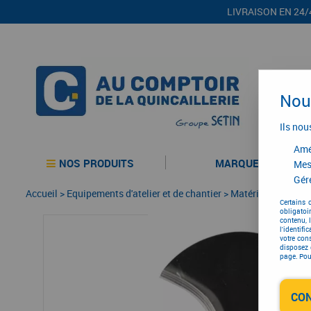
LIVRAISON EN 24/
Nous
Ils nou
Amél
NOS PRODUITS
MARQUES
Mes
Gére
Accueil
>
Equipements d'atelier et de chantier
>
Matériel d'entretie
Certains 
obligatoi
contenu, 
l'identifi
votre con
disposez 
page. Pour
CO