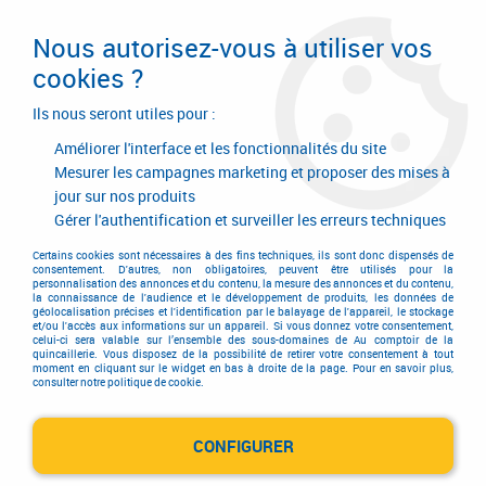
Livraison en 24/48H. Livraison offerte dès
95€ d'achat sur le site* Paiement en 4x
Nous autorisez-vous à utiliser vos
avec Paypal
cookies ?
0
Ils nous seront utiles pour :
Améliorer l'interface et les fonctionnalités du site
Mesurer les campagnes marketing et proposer des mises à
jour sur nos produits
Accueil
>
Equipements d'atelier et de chantier
>
Outillage électrique et électroportatif
>
Scie à onglet à table supérieure
>
Gérer l'authentification et surveiller les erreurs techniques
Scie à onglet à table supérieure retournable
>
Scies à onglets à table
supérieure retournable DW 743 N
Certains cookies sont nécessaires à des fins techniques, ils sont donc dispensés de
consentement. D'autres, non obligatoires, peuvent être utilisés pour la
personnalisation des annonces et du contenu, la mesure des annonces et du contenu,
la connaissance de l'audience et le développement de produits, les données de
géolocalisation précises et l'identification par le balayage de l'appareil, le stockage
et/ou l'accès aux informations sur un appareil. Si vous donnez votre consentement,
celui-ci sera valable sur l’ensemble des sous-domaines de Au comptoir de la
quincaillerie. Vous disposez de la possibilité de retirer votre consentement à tout
moment en cliquant sur le widget en bas à droite de la page. Pour en savoir plus,
consulter notre politique de cookie.
CONFIGURER