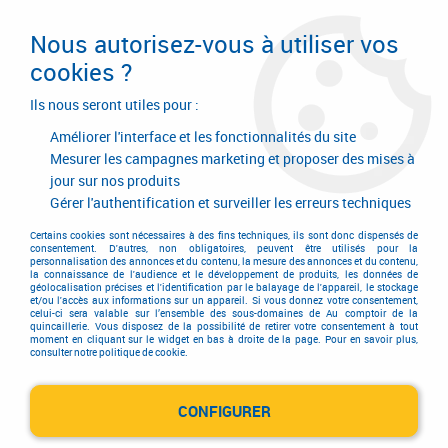
Livraison en 24/48H. Livraison offerte dès
95€ d'achat sur le site* Paiement en 4x
Nous autorisez-vous à utiliser vos
avec Paypal
cookies ?
0
Ils nous seront utiles pour :
Améliorer l'interface et les fonctionnalités du site
Mesurer les campagnes marketing et proposer des mises à
jour sur nos produits
Accueil
>
Electricité-plomberie
>
Robinetterie de bâtiment
>
Robinet
>
Robinet
>
Robinet de jardin cadenassable
Gérer l'authentification et surveiller les erreurs techniques
Certains cookies sont nécessaires à des fins techniques, ils sont donc dispensés de
consentement. D'autres, non obligatoires, peuvent être utilisés pour la
personnalisation des annonces et du contenu, la mesure des annonces et du contenu,
la connaissance de l'audience et le développement de produits, les données de
géolocalisation précises et l'identification par le balayage de l'appareil, le stockage
et/ou l'accès aux informations sur un appareil. Si vous donnez votre consentement,
celui-ci sera valable sur l’ensemble des sous-domaines de Au comptoir de la
quincaillerie. Vous disposez de la possibilité de retirer votre consentement à tout
moment en cliquant sur le widget en bas à droite de la page. Pour en savoir plus,
consulter notre politique de cookie.
CONFIGURER