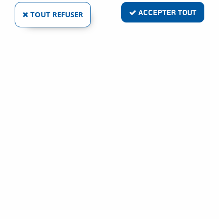
ACCEPTER TOUT
TOUT REFUSER
ROBINET DE JARDIN CADENASSABLE
Réf. :
102783
52
,
58
€
TTC
Robinet
Robinet