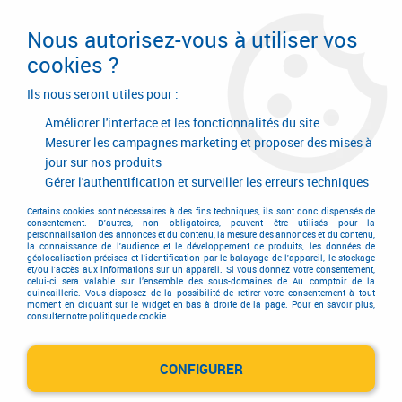
Livraison en 24/48H. Livraison offerte dès
95€ d'achat sur le site* Paiement en 4x
Nous autorisez-vous à utiliser vos
avec Paypal
cookies ?
0
Ils nous seront utiles pour :
Améliorer l'interface et les fonctionnalités du site
Mesurer les campagnes marketing et proposer des mises à
jour sur nos produits
Accueil
>
Ferrures de portes et de fenêtres
>
Ferrure
>
Accessoire Uni-Jet
>
Accessoire
>
Rmpes OB
Gérer l'authentification et surveiller les erreurs techniques
Certains cookies sont nécessaires à des fins techniques, ils sont donc dispensés de
consentement. D'autres, non obligatoires, peuvent être utilisés pour la
personnalisation des annonces et du contenu, la mesure des annonces et du contenu,
la connaissance de l'audience et le développement de produits, les données de
géolocalisation précises et l'identification par le balayage de l'appareil, le stockage
et/ou l'accès aux informations sur un appareil. Si vous donnez votre consentement,
celui-ci sera valable sur l’ensemble des sous-domaines de Au comptoir de la
quincaillerie. Vous disposez de la possibilité de retirer votre consentement à tout
moment en cliquant sur le widget en bas à droite de la page. Pour en savoir plus,
consulter notre politique de cookie.
CONFIGURER