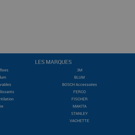
LES MARQUES
fixes
3M
Blum
BLUM
evables
BOSCH Accessoires
lissants
FERCO
ntilation
FISCHER
re
MAKITA
STANLEY
VACHETTE