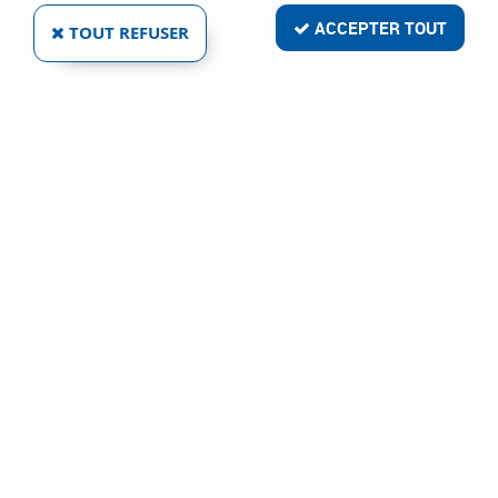
ACCEPTER TOUT
TOUT REFUSER
RENSON
GRAISSEUR HYDRAULIQUE DROITS
Ref :
2758
0,91 €
VOIR LE PRODUIT