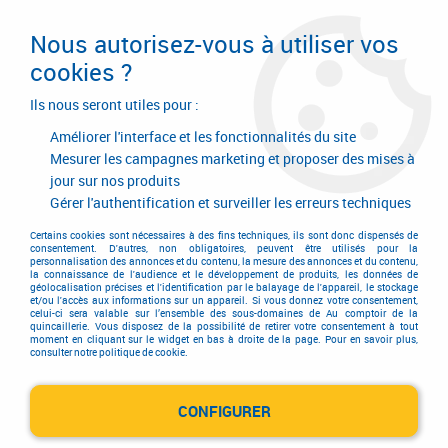
Livraison en 24/48H. Livraison offerte dès
95€ d'achat sur le site* Paiement en 4x
Nous autorisez-vous à utiliser vos
avec Paypal
cookies ?
0
Ils nous seront utiles pour :
Améliorer l'interface et les fonctionnalités du site
Mesurer les campagnes marketing et proposer des mises à
jour sur nos produits
Accueil
>
RENSON
Gérer l'authentification et surveiller les erreurs techniques
Produits de la marque
Certains cookies sont nécessaires à des fins techniques, ils sont donc dispensés de
consentement. D'autres, non obligatoires, peuvent être utilisés pour la
personnalisation des annonces et du contenu, la mesure des annonces et du contenu,
RENSON
la connaissance de l'audience et le développement de produits, les données de
géolocalisation précises et l'identification par le balayage de l'appareil, le stockage
et/ou l'accès aux informations sur un appareil. Si vous donnez votre consentement,
celui-ci sera valable sur l’ensemble des sous-domaines de Au comptoir de la
quincaillerie. Vous disposez de la possibilité de retirer votre consentement à tout
moment en cliquant sur le widget en bas à droite de la page. Pour en savoir plus,
12 articles sur
26
consulter notre politique de cookie.
CONFIGURER