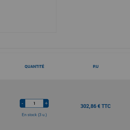
QUANTITÉ
P.U
-
+
302,86 € TTC
En stock (3 u.)