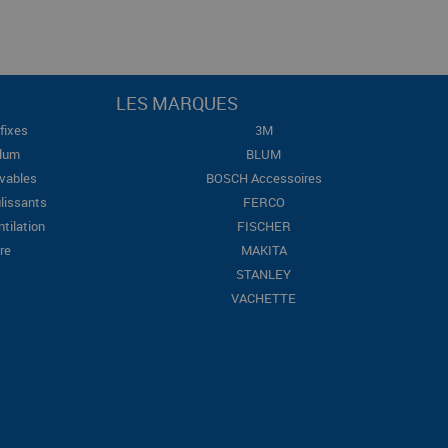
LES MARQUES
fixes
3M
Blum
BLUM
evables
BOSCH Accessoires
lissants
FERCO
ntilation
FISCHER
re
MAKITA
STANLEY
VACHETTE