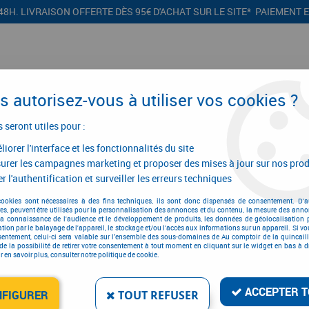
48H. LIVRAISON OFFERTE DÈS 95€ D'ACHAT SUR LE SITE* PAIEMENT 
 autorisez-vous à utiliser vos cookies ?
s seront utiles pour :
iorer l'interface et les fonctionnalités du site
CONFIGURATEURS
PROMOTIONS
urer les campagnes marketing et proposer des mises à jour sur nos prod
r l'authentification et surveiller les erreurs techniques
>
Ramonage flexonet 15/5 pour poêle à granules
cookies sont nécessaires à des fins techniques, ils sont donc dispensés de consentement. D'a
res, peuvent être utilisés pour la personnalisation des annonces et du contenu, la mesure des anno
la connaissance de l'audience et le développement de produits, les données de géolocalisation p
cation par le balayage de l'appareil, le stockage et/ou l'accès aux informations sur un appareil. Si 
sentement, celui-ci sera valable sur l’ensemble des sous-domaines de Au comptoir de la quincaill
de la possibilité de retirer votre consentement à tout moment en cliquant sur le widget en bas à dr
 en savoir plus, consulter notre politique de cookie.
RAMONAGE FLEXONET 1
Réf. :
13874
ACCEPTER T
NFIGURER
TOUT REFUSER
302
,
86
€
TTC