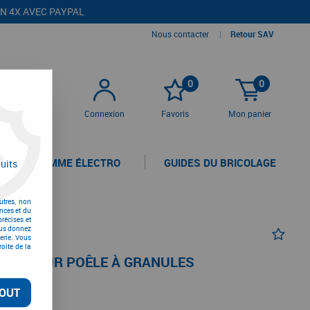
EN 4X AVEC PAYPAL
Nous contacter
|
Retour SAV
0
0
Connexion
Favoris
Mon panier
LA GAMME ÉLECTRO
GUIDES DU BRICOLAGE
uits
utres, non
nces et du
récises et
vous donnez
erie. Vous
oite de la
5/5 POUR POÊLE À GRANULES
OUT