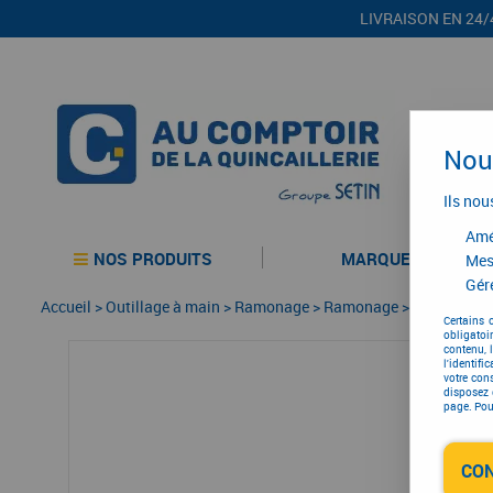
LIVRAISON EN 24/
Nous
Ils nou
Amél
NOS PRODUITS
MARQUES
Mes
Gére
Accueil
>
Outillage à main
>
Ramonage
>
Ramonage
>
Ramonage
Certains 
obligatoi
contenu, 
l'identifi
votre con
disposez 
page. Pour
CO