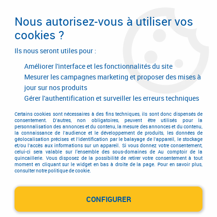
Livraison en 24/48H. Livraison offerte dès
95€ d'achat sur le site* Paiement en 4x
Nous autorisez-vous à utiliser vos
avec Paypal
cookies ?
0
Ils nous seront utiles pour :
Améliorer l'interface et les fonctionnalités du site
Mesurer les campagnes marketing et proposer des mises à
jour sur nos produits
Accueil
>
Equipements d'atelier et de chantier
>
Outillage électrique et électroportatif
>
Scie circulaire sans fil
>
Gérer l'authentification et surveiller les erreurs techniques
Scie circulaire bois sans fil
>
Rail FSN 300 X pour GKS 18V-57-2 GX
Certains cookies sont nécessaires à des fins techniques, ils sont donc dispensés de
consentement. D'autres, non obligatoires, peuvent être utilisés pour la
personnalisation des annonces et du contenu, la mesure des annonces et du contenu,
la connaissance de l'audience et le développement de produits, les données de
géolocalisation précises et l'identification par le balayage de l'appareil, le stockage
et/ou l'accès aux informations sur un appareil. Si vous donnez votre consentement,
celui-ci sera valable sur l’ensemble des sous-domaines de Au comptoir de la
quincaillerie. Vous disposez de la possibilité de retirer votre consentement à tout
moment en cliquant sur le widget en bas à droite de la page. Pour en savoir plus,
consulter notre politique de cookie.
CONFIGURER