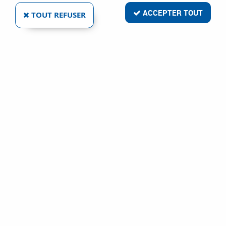
ACCEPTER TOUT
TOUT REFUSER
RAIL FSN 300 X POUR GKS 18V-57-2 GX