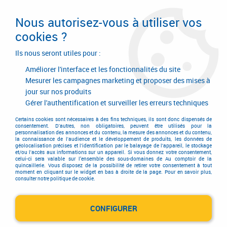
Livraison en 24/48H. Livraison offerte dès
95€ d'achat sur le site* Paiement en 4x
Nous autorisez-vous à utiliser vos
avec Paypal
cookies ?
0
Ils nous seront utiles pour :
Améliorer l'interface et les fonctionnalités du site
Mesurer les campagnes marketing et proposer des mises à
jour sur nos produits
Accueil
>
Equipements d'atelier et de chantier
>
Matériel d'entretien
>
Outil de jardin
>
Outils spéciaux hiver
>
Raclette pare-brise avec gant
Gérer l'authentification et surveiller les erreurs techniques
Certains cookies sont nécessaires à des fins techniques, ils sont donc dispensés de
consentement. D'autres, non obligatoires, peuvent être utilisés pour la
personnalisation des annonces et du contenu, la mesure des annonces et du contenu,
la connaissance de l'audience et le développement de produits, les données de
géolocalisation précises et l'identification par le balayage de l'appareil, le stockage
et/ou l'accès aux informations sur un appareil. Si vous donnez votre consentement,
celui-ci sera valable sur l’ensemble des sous-domaines de Au comptoir de la
quincaillerie. Vous disposez de la possibilité de retirer votre consentement à tout
moment en cliquant sur le widget en bas à droite de la page. Pour en savoir plus,
consulter notre politique de cookie.
CONFIGURER