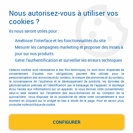
Livraison en 24/48H. Livraison offerte dès
95€ d'achat sur le site* Paiement en 4x
Nous autorisez-vous à utiliser vos
avec Paypal
cookies ?
0
Ils nous seront utiles pour :
Améliorer l'interface et les fonctionnalités du site
Mesurer les campagnes marketing et proposer des mises à
jour sur nos produits
Accueil
>
Outillage à main
>
Presse
>
Presse
>
Presse
>
Presse Kliklamp
Gérer l'authentification et surveiller les erreurs techniques
Certains cookies sont nécessaires à des fins techniques, ils sont donc dispensés de
consentement. D'autres, non obligatoires, peuvent être utilisés pour la
personnalisation des annonces et du contenu, la mesure des annonces et du contenu,
la connaissance de l'audience et le développement de produits, les données de
géolocalisation précises et l'identification par le balayage de l'appareil, le stockage
et/ou l'accès aux informations sur un appareil. Si vous donnez votre consentement,
celui-ci sera valable sur l’ensemble des sous-domaines de Au comptoir de la
quincaillerie. Vous disposez de la possibilité de retirer votre consentement à tout
moment en cliquant sur le widget en bas à droite de la page. Pour en savoir plus,
consulter notre politique de cookie.
CONFIGURER