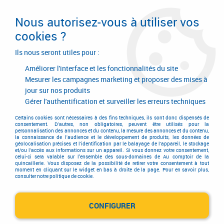
Livraison en 24/48H. Livraison offerte dès
95€ d'achat sur le site* Paiement en 4x
Nous autorisez-vous à utiliser vos
avec Paypal
cookies ?
0
Ils nous seront utiles pour :
Améliorer l'interface et les fonctionnalités du site
Mesurer les campagnes marketing et proposer des mises à
jour sur nos produits
Accueil
>
Outillage à main
>
Presse
>
Presse
>
Presse
>
Presse de
charpentier
Gérer l'authentification et surveiller les erreurs techniques
Certains cookies sont nécessaires à des fins techniques, ils sont donc dispensés de
consentement. D'autres, non obligatoires, peuvent être utilisés pour la
personnalisation des annonces et du contenu, la mesure des annonces et du contenu,
la connaissance de l'audience et le développement de produits, les données de
géolocalisation précises et l'identification par le balayage de l'appareil, le stockage
et/ou l'accès aux informations sur un appareil. Si vous donnez votre consentement,
celui-ci sera valable sur l’ensemble des sous-domaines de Au comptoir de la
quincaillerie. Vous disposez de la possibilité de retirer votre consentement à tout
moment en cliquant sur le widget en bas à droite de la page. Pour en savoir plus,
consulter notre politique de cookie.
CONFIGURER