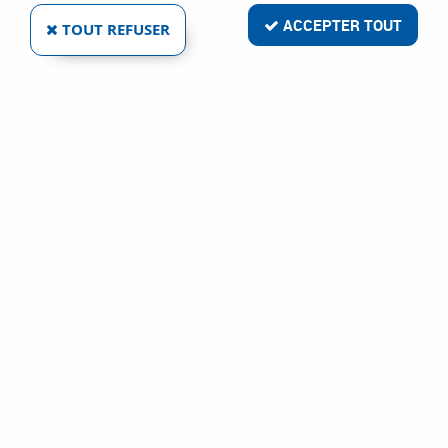
ACCEPTER TOUT
TOUT REFUSER
PRESSE DE CHARPENTIER
Réf. :
9174
89
,
15
€
TTC
À partir de
Presse