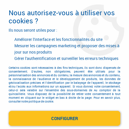
Livraison en 24/48H. Livraison offerte dès
95€ d'achat sur le site* Paiement en 4x
Nous autorisez-vous à utiliser vos
avec Paypal
cookies ?
0
Ils nous seront utiles pour :
Améliorer l'interface et les fonctionnalités du site
Mesurer les campagnes marketing et proposer des mises à
jour sur nos produits
Accueil
>
Equipements d'atelier et de chantier
>
Manutention
>
Collecte de déchets
>
Poubelle et cendrier
>
Poubelle acier époxy gris
Gérer l'authentification et surveiller les erreurs techniques
composable
Certains cookies sont nécessaires à des fins techniques, ils sont donc dispensés de
consentement. D'autres, non obligatoires, peuvent être utilisés pour la
personnalisation des annonces et du contenu, la mesure des annonces et du contenu,
la connaissance de l'audience et le développement de produits, les données de
géolocalisation précises et l'identification par le balayage de l'appareil, le stockage
et/ou l'accès aux informations sur un appareil. Si vous donnez votre consentement,
celui-ci sera valable sur l’ensemble des sous-domaines de Au comptoir de la
quincaillerie. Vous disposez de la possibilité de retirer votre consentement à tout
moment en cliquant sur le widget en bas à droite de la page. Pour en savoir plus,
consulter notre politique de cookie.
CONFIGURER