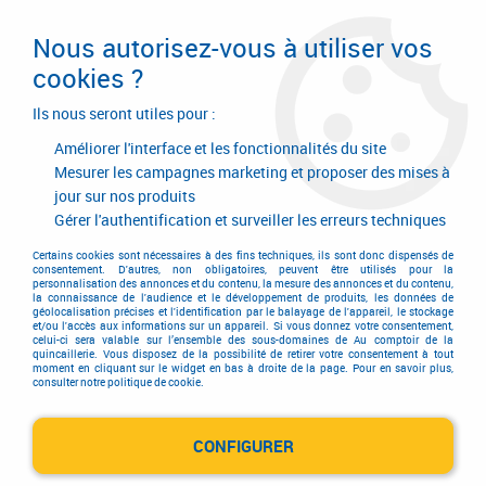
Livraison en 24/48H. Livraison offerte dès
95€ d'achat sur le site* Paiement en 4x
Nous autorisez-vous à utiliser vos
avec Paypal
cookies ?
0
Ils nous seront utiles pour :
Améliorer l'interface et les fonctionnalités du site
Mesurer les campagnes marketing et proposer des mises à
jour sur nos produits
Accueil
>
Outils de coupe
>
Travail du bois
>
Outil de toupie
>
Porte-outil
>
Porte outil diamant
Gérer l'authentification et surveiller les erreurs techniques
Certains cookies sont nécessaires à des fins techniques, ils sont donc dispensés de
consentement. D'autres, non obligatoires, peuvent être utilisés pour la
personnalisation des annonces et du contenu, la mesure des annonces et du contenu,
la connaissance de l'audience et le développement de produits, les données de
géolocalisation précises et l'identification par le balayage de l'appareil, le stockage
et/ou l'accès aux informations sur un appareil. Si vous donnez votre consentement,
celui-ci sera valable sur l’ensemble des sous-domaines de Au comptoir de la
quincaillerie. Vous disposez de la possibilité de retirer votre consentement à tout
moment en cliquant sur le widget en bas à droite de la page. Pour en savoir plus,
consulter notre politique de cookie.
CONFIGURER