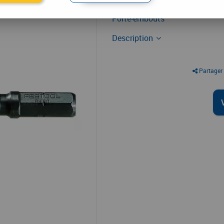
Porte-embouts
Porte-embouts
Description
Partager