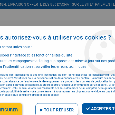
48H. LIVRAISON OFFERTE DÈS 95€ D'ACHAT SUR LE SITE* PAIEMENT 
 autorisez-vous à utiliser vos cookies ?
s seront utiles pour :
iorer l'interface et les fonctionnalités du site
CONFIGURATEURS
PROMOTIONS
urer les campagnes marketing et proposer des mises à jour sur nos prod
r l'authentification et surveiller les erreurs techniques
outs
>
Porte-embout magnétique Centrotec
cookies sont nécessaires à des fins techniques, ils sont donc dispensés de consentement. D'a
res, peuvent être utilisés pour la personnalisation des annonces et du contenu, la mesure des anno
la connaissance de l'audience et le développement de produits, les données de géolocalisation p
cation par le balayage de l'appareil, le stockage et/ou l'accès aux informations sur un appareil. Si 
sentement, celui-ci sera valable sur l’ensemble des sous-domaines de Au comptoir de la quincaill
PORTE-EMBOUT MAGNÉ
de la possibilité de retirer votre consentement à tout moment en cliquant sur le widget en bas à dr
 en savoir plus, consulter notre politique de cookie.
Réf. :
15952
33
,
94
€
TTC
ACCEPTER T
NFIGURER
TOUT REFUSER