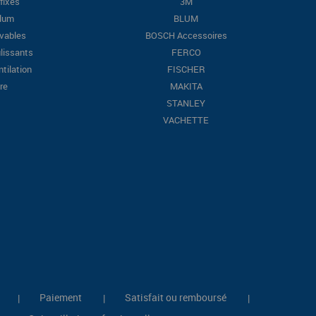
fixes
3M
Blum
BLUM
evables
BOSCH Accessoires
lissants
FERCO
ntilation
FISCHER
re
MAKITA
STANLEY
VACHETTE
Paiement
Satisfait ou remboursé
|
|
|