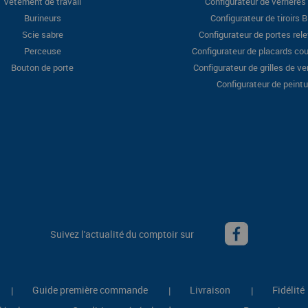
Vêtement de travail
Configurateur de verrières 
Burineurs
Configurateur de tiroirs 
Scie sabre
Configurateur de portes rel
Perceuse
Configurateur de placards cou
Bouton de porte
Configurateur de grilles de ve
Configurateur de peintu
Suivez l'actualité du comptoir sur
Guide première commande
Livraison
Fidélité
|
|
|