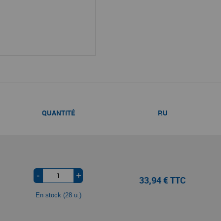
QUANTITÉ
P.U
-
+
33,94 € TTC
En stock (28 u.)