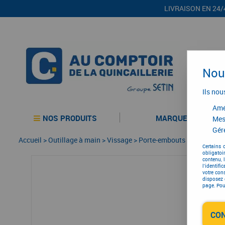
LIVRAISON EN 24/
Nous
Ils nou
Amél
NOS PRODUITS
MARQUES
Mes
Gére
Accueil
>
Outillage à main
>
Vissage
>
Porte-embouts
>
Porte-emb
Certains 
obligatoi
contenu, 
l'identifi
votre con
disposez 
page. Pour
CO