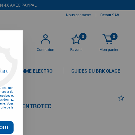
EN 4X AVEC PAYPAL
Nous contacter
|
Retour SAV
0
0
Connexion
Favoris
Mon panier
LA GAMME ÉLECTRO
GUIDES DU BRICOLAGE
uits
utres, non
nces et du
récises et
vous donnez
erie. Vous
TIQUE CENTROTEC
oite de la
OUT