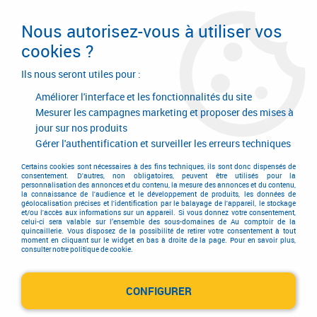
Livraison en 24/48H. Livraison offerte dès
95€ d'achat sur le site* Paiement en 4x
Nous autorisez-vous à utiliser vos
avec Paypal
cookies ?
0
Ils nous seront utiles pour :
Améliorer l'interface et les fonctionnalités du site
Mesurer les campagnes marketing et proposer des mises à
jour sur nos produits
Accueil
>
Equipements d'atelier et de chantier
>
Agrafage et clouage
>
Agrafeuse et cloueur
>
Cloueur de finition autonome
>
Pointes tête
Gérer l'authentification et surveiller les erreurs techniques
homme AX - galvanisée - pour Fusion F18
Certains cookies sont nécessaires à des fins techniques, ils sont donc dispensés de
consentement. D'autres, non obligatoires, peuvent être utilisés pour la
personnalisation des annonces et du contenu, la mesure des annonces et du contenu,
la connaissance de l'audience et le développement de produits, les données de
géolocalisation précises et l'identification par le balayage de l'appareil, le stockage
et/ou l'accès aux informations sur un appareil. Si vous donnez votre consentement,
celui-ci sera valable sur l’ensemble des sous-domaines de Au comptoir de la
quincaillerie. Vous disposez de la possibilité de retirer votre consentement à tout
moment en cliquant sur le widget en bas à droite de la page. Pour en savoir plus,
consulter notre politique de cookie.
CONFIGURER