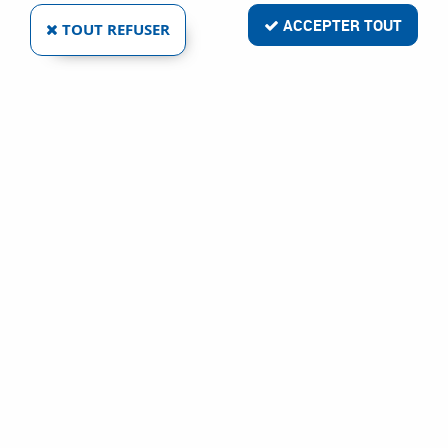
ACCEPTER TOUT
TOUT REFUSER
POINTES TÊTE HOMME AX - GALVANISÉE -
POUR FUSION F18
Réf. :
14509
26
,
38
€
TTC
À partir de