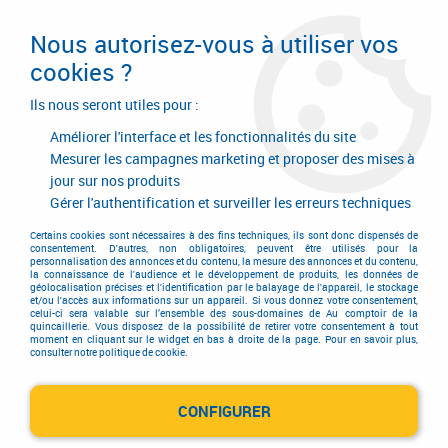
Livraison en 24/48H. Livraison offerte dès
95€ d'achat sur le site* Paiement en 4x
Nous autorisez-vous à utiliser vos
avec Paypal
cookies ?
0
Ils nous seront utiles pour :
Améliorer l'interface et les fonctionnalités du site
Mesurer les campagnes marketing et proposer des mises à
jour sur nos produits
Accueil
>
Equipements d'atelier et de chantier
>
Agrafage et clouage
>
Agrafeuse et cloueur
>
Cloueur à rouleaux
>
Pointes pour SCN49XP
Gérer l'authentification et surveiller les erreurs techniques
Certains cookies sont nécessaires à des fins techniques, ils sont donc dispensés de
consentement. D'autres, non obligatoires, peuvent être utilisés pour la
personnalisation des annonces et du contenu, la mesure des annonces et du contenu,
la connaissance de l'audience et le développement de produits, les données de
géolocalisation précises et l'identification par le balayage de l'appareil, le stockage
et/ou l'accès aux informations sur un appareil. Si vous donnez votre consentement,
celui-ci sera valable sur l’ensemble des sous-domaines de Au comptoir de la
quincaillerie. Vous disposez de la possibilité de retirer votre consentement à tout
moment en cliquant sur le widget en bas à droite de la page. Pour en savoir plus,
consulter notre politique de cookie.
CONFIGURER