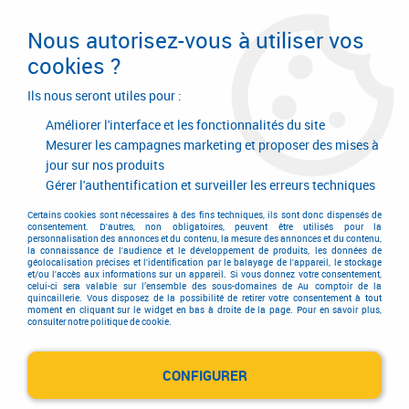
Livraison en 24/48H. Livraison offerte dès
95€ d'achat sur le site* Paiement en 4x
Nous autorisez-vous à utiliser vos
avec Paypal
cookies ?
0
Ils nous seront utiles pour :
Améliorer l'interface et les fonctionnalités du site
Mesurer les campagnes marketing et proposer des mises à
jour sur nos produits
Accueil
>
Quincaillerie d'agencement et d'ameublement
>
Garniture de meuble
>
Garniture contemporaine
>
Gérer l'authentification et surveiller les erreurs techniques
Poignée contemporaine
>
Poignée Malta
Certains cookies sont nécessaires à des fins techniques, ils sont donc dispensés de
consentement. D'autres, non obligatoires, peuvent être utilisés pour la
personnalisation des annonces et du contenu, la mesure des annonces et du contenu,
la connaissance de l'audience et le développement de produits, les données de
géolocalisation précises et l'identification par le balayage de l'appareil, le stockage
et/ou l'accès aux informations sur un appareil. Si vous donnez votre consentement,
celui-ci sera valable sur l’ensemble des sous-domaines de Au comptoir de la
quincaillerie. Vous disposez de la possibilité de retirer votre consentement à tout
moment en cliquant sur le widget en bas à droite de la page. Pour en savoir plus,
consulter notre politique de cookie.
CONFIGURER