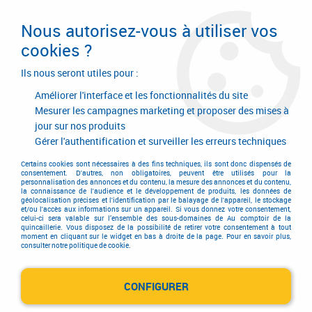
Livraison en 24/48H. Livraison offerte dès
95€ d'achat sur le site* Paiement en 4x
Nous autorisez-vous à utiliser vos
avec Paypal
cookies ?
0
Ils nous seront utiles pour :
Améliorer l'interface et les fonctionnalités du site
Mesurer les campagnes marketing et proposer des mises à
jour sur nos produits
Accueil
>
Quincaillerie d'agencement et d'ameublement
>
Garniture de meuble
>
Garniture contemporaine
>
Gérer l'authentification et surveiller les erreurs techniques
Collection poignée / bouton contemporaine
>
Poignée Giuseppe
Certains cookies sont nécessaires à des fins techniques, ils sont donc dispensés de
consentement. D'autres, non obligatoires, peuvent être utilisés pour la
personnalisation des annonces et du contenu, la mesure des annonces et du contenu,
la connaissance de l'audience et le développement de produits, les données de
géolocalisation précises et l'identification par le balayage de l'appareil, le stockage
et/ou l'accès aux informations sur un appareil. Si vous donnez votre consentement,
celui-ci sera valable sur l’ensemble des sous-domaines de Au comptoir de la
quincaillerie. Vous disposez de la possibilité de retirer votre consentement à tout
moment en cliquant sur le widget en bas à droite de la page. Pour en savoir plus,
consulter notre politique de cookie.
CONFIGURER