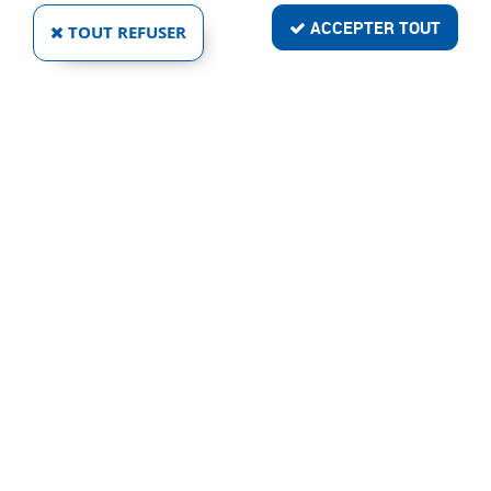
ACCEPTER TOUT
TOUT REFUSER
POIGNÉE GIUSEPPE
Réf. :
18614
12
,
05
€
TTC
À partir de
Garniture contemporaine