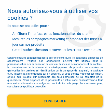
Livraison en 24/48H. Livraison offerte dès
95€ d'achat sur le site* Paiement en 4x
Nous autorisez-vous à utiliser vos
avec Paypal
cookies ?
0
Ils nous seront utiles pour :
Améliorer l'interface et les fonctionnalités du site
Mesurer les campagnes marketing et proposer des mises à
jour sur nos produits
Accueil
>
Quincaillerie d'agencement et d'ameublement
>
Garniture classique
>
Garniture classique
>
Poignée classique
>
Poignée
Gérer l'authentification et surveiller les erreurs techniques
classique coquille laiton longueur 91 mm
Certains cookies sont nécessaires à des fins techniques, ils sont donc dispensés de
consentement. D'autres, non obligatoires, peuvent être utilisés pour la
personnalisation des annonces et du contenu, la mesure des annonces et du contenu,
la connaissance de l'audience et le développement de produits, les données de
géolocalisation précises et l'identification par le balayage de l'appareil, le stockage
et/ou l'accès aux informations sur un appareil. Si vous donnez votre consentement,
celui-ci sera valable sur l’ensemble des sous-domaines de Au comptoir de la
quincaillerie. Vous disposez de la possibilité de retirer votre consentement à tout
moment en cliquant sur le widget en bas à droite de la page. Pour en savoir plus,
consulter notre politique de cookie.
CONFIGURER