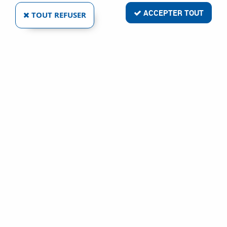
ACCEPTER TOUT
TOUT REFUSER
POIGNÉE CLASSIQUE COQUILLE LAITON
LONGUEUR 91 MM
Réf. :
6151
24
,
49
€
TTC