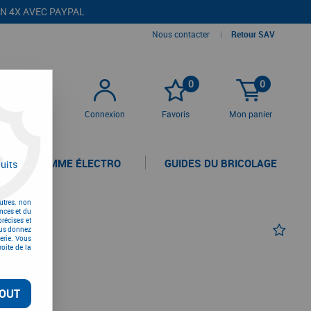
EN 4X AVEC PAYPAL
Nous contacter
|
Retour SAV
0
0
Connexion
Favoris
Mon panier
LA GAMME ÉLECTRO
GUIDES DU BRICOLAGE
uits
utres, non
nces et du
récises et
vous donnez
erie. Vous
oite de la
ÉE”
OUT