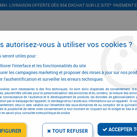
48H. LIVRAISON OFFERTE DÈS 95€ D'ACHAT SUR LE SITE* PAIEMENT 
 autorisez-vous à utiliser vos cookies ?
s seront utiles pour :
iorer l'interface et les fonctionnalités du site
CONFIGURATEURS
PROMOTIONS
urer les campagnes marketing et proposer des mises à jour sur nos prod
r l'authentification et surveiller les erreurs techniques
oir
>
Platoir inox “biseautée”
cookies sont nécessaires à des fins techniques, ils sont donc dispensés de consentement. D'a
res, peuvent être utilisés pour la personnalisation des annonces et du contenu, la mesure des anno
la connaissance de l'audience et le développement de produits, les données de géolocalisation p
cation par le balayage de l'appareil, le stockage et/ou l'accès aux informations sur un appareil. Si 
sentement, celui-ci sera valable sur l’ensemble des sous-domaines de Au comptoir de la quincaill
de la possibilité de retirer votre consentement à tout moment en cliquant sur le widget en bas à dr
PLATOIR INOX “BISEAUT
 en savoir plus, consulter notre politique de cookie.
Réf. :
19078
36
,
37
€
TTC
ACCEPTER T
NFIGURER
TOUT REFUSER