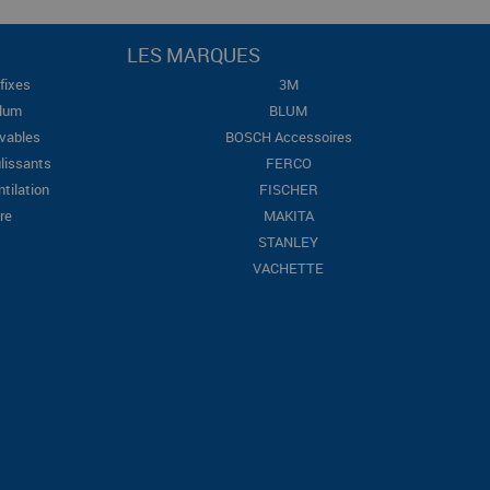
LES MARQUES
fixes
3M
Blum
BLUM
evables
BOSCH Accessoires
lissants
FERCO
ntilation
FISCHER
re
MAKITA
STANLEY
VACHETTE