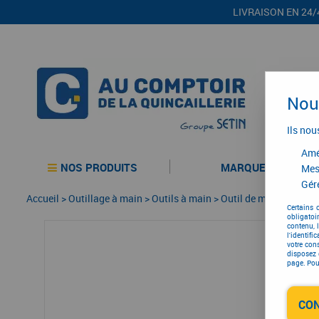
LIVRAISON EN 24/
Nous
Ils nou
Amél
NOS PRODUITS
MARQUES
Mes
Gére
Accueil
>
Outillage à main
>
Outils à main
>
Outil de maçon
>
Plat
Certains 
obligatoi
contenu, 
l'identifi
votre con
disposez 
page. Pour
CO