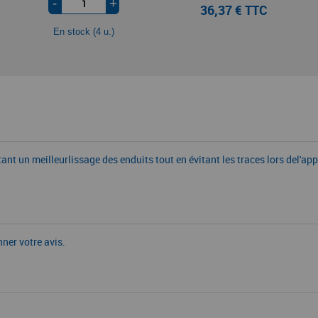
-
+
36,37 € TTC
En stock (4 u.)
 un meilleurlissage des enduits tout en évitant les traces lors del'app
nner votre avis.